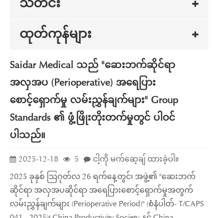
သတင်း
ထုတ်ကုန်များ
Saidar Medical သည် "ဆေးဘက်ဆိုင်ရာ
အလှအပ (Perioperative) အရေပြား
စောင့်ရှောက်မှု လမ်းညွှန်ချက်များ" Group
Standards ၏ ဖွံ့ဖြိုးတိုးတက်မှုတွင် ပါဝင်
ပါသည်။
2025-12-18
5
ငါ့ကို မက်ဆေ့ချ် ထားခဲ့ပါ။
2025 ခုနှစ် ဩဂုတ်လ 26 ရက်နေ့တွင်၊ အဖွဲ့၏ "ဆေးဘက်
ဆိုင်ရာ အလှအပဆိုင်ရာ အရေပြားစောင့်ရှောက်မှုအတွက်
လမ်းညွှန်ချက်များ (Perioperative Period)" (စံနံပါတ်- T/CAPS
041 - 2025)၊ China Productivity Society နှင့် China