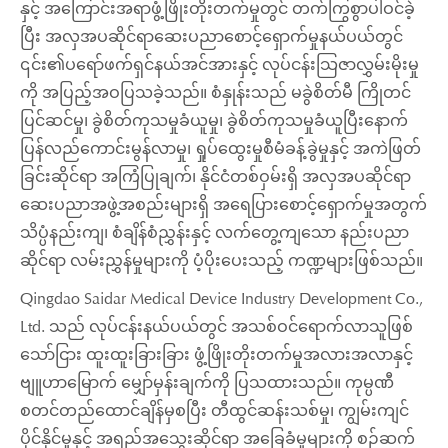
နှင့် အကြောင်းအရာဖွံ့ဖြိုးတိုးတက်မှုတွင် တက်ကြွစွာပါဝင်ခဲ့
ပြီး အလှအပဆိုင်ရာဆေးပညာစောင့်ရှောက်မှုနယ်ပယ်တွင်
၎င်း၏ပရော်ဖက်ရှင်နယ်အင်အားနှင့် လုပ်ငန်းသြဇာလွှမ်းမိုးမှု
ကို အပြည့်အဝပြသခဲ့သည်။ စံနှုန်းသည် မခွဲစိတ်မီ ကြိုတင်
ပြင်ဆင်မှု၊ ခွဲစိတ်ကုသမှုခံယူမှု၊ ခွဲစိတ်ကုသမှုခံယူပြီးနောက်
ပြန်လည်ကောင်းမွန်လာမှု၊ ရှုပ်ထွေးမှုစီမံခန့်ခွဲမှုနှင့် အကဲဖြတ်
ခြင်းဆိုင်ရာ အကြံပြုချက်၊ နိုင်ငံတစ်ဝှမ်းရှိ အလှအပဆိုင်ရာ
ဆေးပညာအဖွဲ့အစည်းများရှိ အရေပြားစောင့်ရှောက်မှုအတွက်
သိပ္ပံနည်းကျ၊ စံချိန်စံညွှန်းနှင့် လက်တွေ့ကျသော နည်းပညာ
ဆိုင်ရာ လမ်းညွှန်မှုများကို ပံ့ပိုးပေးသည့် ကဏ္ဍများဖြစ်သည်။
Qingdao Saidar Medical Device Industry Development Co.,
Ltd. သည် လုပ်ငန်းနယ်ပယ်တွင် အသစ်ဝင်ရောက်လာသူဖြစ်
သော်ငြား ထူးထူးခြားခြား ဖွံ့ဖြိုးတိုးတက်မှုအလားအလာနှင့်
ဗျူဟာမြောက် မျှော်မှန်းချက်ကို ပြသထားသည်။ ကုမ္ပဏီ
စတင်တည်ထောင်ချိန်မှစပြီး တီထွင်ဆန်းသစ်မှု၊ ကျွမ်းကျင်
ပိုင်နိုင်မှုနှင့် အရည်အသွေးဆိုင်ရာ အခြေခံမူများကို စဉ်ဆက်