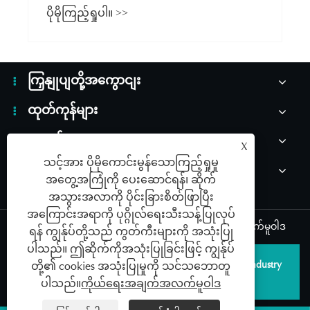
အဘယ်ကြောင့် ထည့်သွင်းသင့်သနည်း။
ပိုမိုကြည့်ရှုပါ။ >>
ကြှနျုပျတို့အကွောငျး
ထုတ်ကုန်များ
သတင်း
X
သင့်အား ပိုမိုကောင်းမွန်သောကြည့်ရှုမှု
ကြှနျုပျတို့ကိုဆကျသှယျရနျ
အတွေ့အကြုံကို ပေးဆောင်ရန်၊ ဆိုက်
အသွားအလာကို ပိုင်းခြားစိတ်ဖြာပြီး
အကြောင်းအရာကို ပုဂ္ဂိုလ်ရေးသီးသန့်ပြုလုပ်
Links
|
Sitemap
|
RSS
|
XML
|
ကိုယ်ရေးအချက်အလက်မူဝါဒ
ရန် ကျွန်ုပ်တို့သည် ကွတ်ကီးများကို အသုံးပြု
ပါသည်။ ဤဆိုက်ကိုအသုံးပြုခြင်းဖြင့် ကျွန်ုပ်
မူပိုင်ခွင့် © 2026 Qingdao SAILDAR Medical Device Industry
တို့၏ cookies အသုံးပြုမှုကို သင်သဘောတူ
Development Co., Ltd. All rights reserved.
ပါသည်။
ကိုယ်ရေးအချက်အလက်မူဝါဒ