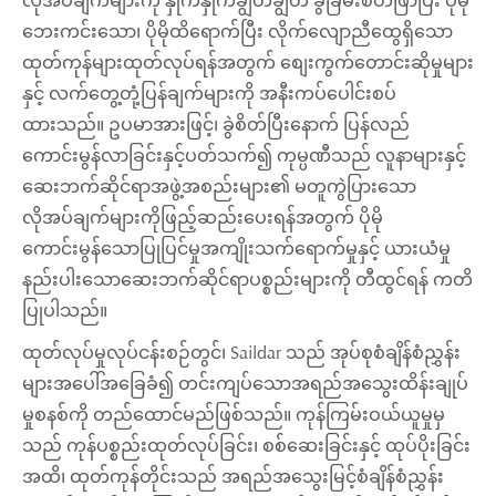
လိုအပ်ချက်များကို နှိုက်နှိုက်ချွတ်ချွတ် ခွဲခြမ်းစိတ်ဖြာပြီး ပိုမို
ဘေးကင်းသော၊ ပိုမိုထိရောက်ပြီး လိုက်လျောညီထွေရှိသော
ထုတ်ကုန်များထုတ်လုပ်ရန်အတွက် စျေးကွက်တောင်းဆိုမှုများ
နှင့် လက်တွေ့တုံ့ပြန်ချက်များကို အနီးကပ်ပေါင်းစပ်
ထားသည်။ ဥပမာအားဖြင့်၊ ခွဲစိတ်ပြီးနောက် ပြန်လည်
ကောင်းမွန်လာခြင်းနှင့်ပတ်သက်၍ ကုမ္ပဏီသည် လူနာများနှင့်
ဆေးဘက်ဆိုင်ရာအဖွဲ့အစည်းများ၏ မတူကွဲပြားသော
လိုအပ်ချက်များကိုဖြည့်ဆည်းပေးရန်အတွက် ပိုမို
ကောင်းမွန်သောပြုပြင်မှုအကျိုးသက်ရောက်မှုနှင့် ယားယံမှု
နည်းပါးသောဆေးဘက်ဆိုင်ရာပစ္စည်းများကို တီထွင်ရန် ကတိ
ပြုပါသည်။
ထုတ်လုပ်မှုလုပ်ငန်းစဉ်တွင်၊ Saildar သည် အုပ်စုစံချိန်စံညွှန်း
များအပေါ်အခြေခံ၍ တင်းကျပ်သောအရည်အသွေးထိန်းချုပ်
မှုစနစ်ကို တည်ထောင်မည်ဖြစ်သည်။ ကုန်ကြမ်းဝယ်ယူမှုမှ
သည် ကုန်ပစ္စည်းထုတ်လုပ်ခြင်း၊ စစ်ဆေးခြင်းနှင့် ထုပ်ပိုးခြင်း
အထိ၊ ထုတ်ကုန်တိုင်းသည် အရည်အသွေးမြင့်စံချိန်စံညွှန်း