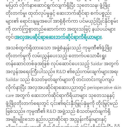
မပြတ် လိုက်နာဆောင်ရွက်လျက်ရှိပြီး သုတေသန၊ ဖွံ့ဖြိုး
တိုးတက်မှု၊ ထုတ်လုပ်မှုနှင့် ဆေးဘက်ဆိုင်ရာ စက်ပစ္စည်း
များ၏ ရောင်းချမှုအပေါ် အာရုံစိုက်ကာ ပင်မယှဉ်ပြိုင်နိုင်စွမ်း
ကို တက်ကြွစွာတည်ဆောက်ကာ အထူးသဖြင့် နယ်ပယ်များ
တွင်၊
အလှအပဆိုင်ရာဆေးဘက်ဆိုင်ရာကိရိယာများ
.
အသစ်ထွက်ရှိထားသော အဖွဲ့စံနှုန်းသည် ကုမ္ပဏီ၏ဖွံ့ဖြိုး
တိုးတက်မှုကို လမ်းညွှန်ပေးသည့် တောက်ပသောမီးရှူး
တန်ဆောင်တစ်ခုအဖြစ် လုပ်ဆောင်ပေးသည့် Saidar အတွက်
အလွန်အရေးကြီးပါသည်။ R&D ၏စည်းကမ်းချက်များအရ၊
Saildar သည် စံသတ်မှတ်ချက်များကို တင်းတင်းကျပ်ကျပ်
လိုက်နာပြီး အလှအပဆိုင်ရာဆေးပညာတွင် perioperative skin
care အတွက် ဆေးဘက်ဆိုင်ရာကိရိယာများ သုတေသနနှင့်
ဖွံ့ဖြိုးတိုးတက်ရေးတွင် ၎င်း၏ရင်းနှီးမြှုပ်နှံမှုကို တိုးမြှင့်မည်
ဖြစ်သည်။ ကုမ္ပဏီ၏ R&D အဖွဲ့သည် စံသတ်မှတ်ချက်ရှိ
အမျိုးမျိုးသော နည်းပညာဆိုင်ရာ အညွှန်းကိန်းများနှင့်