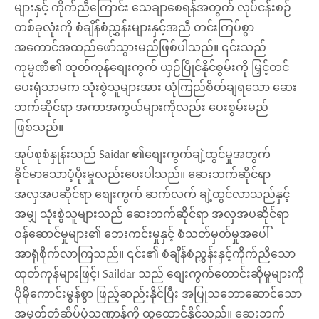
များနှင့် ကိုက်ညီကြောင်း သေချာစေရန်အတွက် လုပ်ငန်းစဉ်
တစ်ခုလုံးကို စံချိန်စံညွှန်းများနှင့်အညီ တင်းကြပ်စွာ
အကောင်အထည်ဖော်သွားမည်ဖြစ်ပါသည်။ ၎င်းသည်
ကုမ္ပဏီ၏ ထုတ်ကုန်စျေးကွက် ယှဉ်ပြိုင်နိုင်စွမ်းကို မြှင့်တင်
ပေးရုံသာမက သုံးစွဲသူများအား ယုံကြည်စိတ်ချရသော ဆေး
ဘက်ဆိုင်ရာ အကာအကွယ်များကိုလည်း ပေးစွမ်းမည်
ဖြစ်သည်။
အုပ်စုစံနှုန်းသည် Saidar ၏စျေးကွက်ချဲ့ထွင်မှုအတွက်
ခိုင်မာသောပံ့ပိုးမှုလည်းပေးပါသည်။ ဆေးဘက်ဆိုင်ရာ
အလှအပဆိုင်ရာ စျေးကွက် ဆက်လက် ချဲ့ထွင်လာသည်နှင့်
အမျှ သုံးစွဲသူများသည် ဆေးဘက်ဆိုင်ရာ အလှအပဆိုင်ရာ
ဝန်ဆောင်မှုများ၏ ဘေးကင်းမှုနှင့် စံသတ်မှတ်မှုအပေါ်
အာရုံစိုက်လာကြသည်။ ၎င်း၏ စံချိန်စံညွှန်းနှင့်ကိုက်ညီသော
ထုတ်ကုန်များဖြင့်၊ Saildar သည် စျေးကွက်တောင်းဆိုမှုများကို
ပိုမိုကောင်းမွန်စွာ ဖြည့်ဆည်းနိုင်ပြီး အပြုသဘောဆောင်သော
အမှတ်တံဆိပ်ပုံသဏ္ဍာန်ကို ထူထောင်နိုင်သည်။ ဆေးဘက်