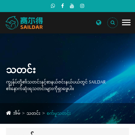
သတင်း
ကျွန်ုပ်တို့၏သတင်းနှင့်စာနယ်ဇင်းနယ်ပယ်တွင် SAILDAR
၏နောက်ဆုံးရသတင်းများကိုရှာဖွေပါ။
အိမ်
သတင်း
စက်မှုသတင်း