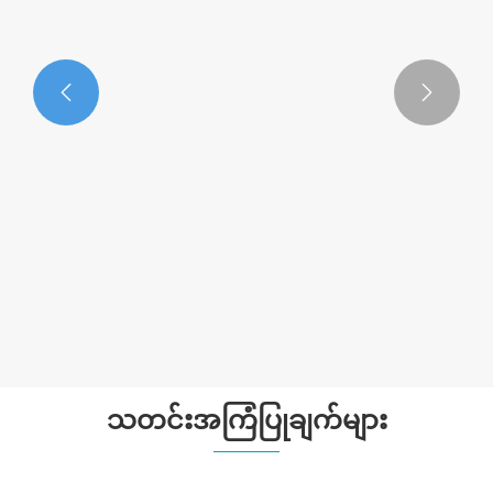


Hyaluronic Acid Brightening Mask
ပိုမိုကြည့်ရှုပါ။ >>
သတင်းအကြံပြုချက်များ