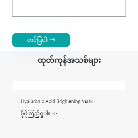
တင်ပြပါ။

ထုတ်ကုန်အသစ်များ