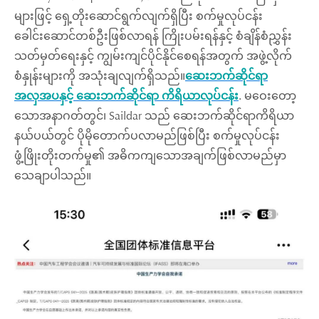
များဖြင့် ရှေ့တိုးဆောင်ရွက်လျက်ရှိပြီး စက်မှုလုပ်ငန်း
ခေါင်းဆောင်တစ်ဦးဖြစ်လာရန် ကြိုးပမ်းရန်နှင့် စံချိန်စံညွှန်း
သတ်မှတ်ရေးနှင့် ကျွမ်းကျင်ပိုင်နိုင်စေရန်အတွက် အဖွဲ့လိုက်
စံနှုန်းများကို အသုံးချလျက်ရှိသည်။
ဆေးဘက်ဆိုင်ရာ
အလှအပနှင့် ဆေးဘက်ဆိုင်ရာ ကိရိယာလုပ်ငန်း
. မဝေးတော့
သောအနာဂတ်တွင်၊ Saildar သည် ဆေးဘက်ဆိုင်ရာကိရိယာ
နယ်ပယ်တွင် ပိုမိုတောက်ပလာမည်ဖြစ်ပြီး စက်မှုလုပ်ငန်း
ဖွံ့ဖြိုးတိုးတက်မှု၏ အဓိကကျသောအချက်ဖြစ်လာမည်မှာ
သေချာပါသည်။