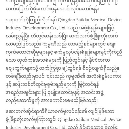
အစည်းများနှင့် ပူးပေါင်း၍ ထုတ်ကုန်စွမ်းဆောင်ရည်ကို စဉ်
ဆက်မပြတ် ပိုမိုကောင်းမွန်အောင် လုပ်ဆောင်ရန်၊
အနာဂတ်ကိုကြည့်လိုက်ရင် Qingdao Saildar Medical Device
Industry Development Co., Ltd. သည် အဖွဲ့စံနှုန်းများဖြင့်
လမ်းညွှန်ပြီး တီထွင်ဆန်းသစ်ပြီး ဆက်လက်ဖွံ့ဖြိုးတိုးတက်
လာမည်ဖြစ်သည်။ ကုမ္ပဏီသည် လာမည့်နှစ်များတွင် စျေး
ကွက်တောင်းဆိုမှုများနှင့် စက်မှုလုပ်ငန်းစံနှုန်းများနှင့်ကိုက်ညီ
သော ထုတ်ကုန်အသစ်များကို ပြည်တွင်းနှင့် နိုင်ငံတကာ
ဈေးကွက်များသို့ တက်ကြွစွာ ချဲ့ထွင်ရန် စီစဉ်လျက်ရှိသည်။
တစ်ချိန်တည်းမှာပင်၊ ၎င်းသည် ကုမ္ပဏီ၏ အလုံးစုံစွမ်းပကား
နှင့် ဆန်းသစ်တီထွင်မှုစွမ်းရည်များကို မြှင့်တင်ရန်
အရည်အချင်းများ ပြုစုပျိုးထောင်မှုနှင့် အသင်းအဖွဲ့
တည်ဆောက်မှုကို အားကောင်းစေမည်ဖြစ်သည်။
ဆေးဘက်ဆိုင်ရာကိရိယာစက်မှုလုပ်ငန်း၏ လျင်မြန်သော
ဖွံ့ဖြိုးတိုးတက်မှုကြားတွင်၊ Qingdao Saildar Medical Device
Industry Development Co., Ltd. သည် ခိုင်မာသောခြေလှမ်း