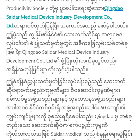
Productivity Society တို့မှ ပူးပေါင်းရေးဆွဲသော၊
Qingdao
Saidar Medical Device Industry Development Co.,
Ltd.
တရားဝင်ထုတ်ပြန်ပြီး အကောင်အထည် ဖော်ခဲ့ပါတယ်။
ဤပွဲသည် ကျွန်ုပ်၏နိုင်ငံ၏ ဆေးဘက်ဆိုင်ရာ အလှဗေဒ
လုပ်ငန်း၏ စံပြုသတ်မှတ်မှုတွင် အဓိကခြေလှမ်းသစ်တစ်ခု
ဖြစ်ပြီး Qingdao Saildar Medical Device Industry
Development Co., Ltd ၏ ဖွံ့ဖြိုးတိုးတက်မှုတွင်လည်း
အရှိန်အဟုန်ပြင်းစွာ ထိုးသွင်းခဲ့ပါသည်။
ဤစံချိန်စံညွှန်းသတ်မှတ်ခြင်းလုပ်ငန်းစဉ်သည် ဆေးဘက်
ဆိုင်ရာစက်ပစ္စည်းကုမ္ပဏီများ၊ ဇီဝဆေးဝါးကုမ္ပဏီများ၊
စမ်းသပ်မှုအဖွဲ့အစည်းများနှင့် သုတေသနအဖွဲ့အစည်းများ
အပါအဝင် နိုင်ငံတစ်ဝှမ်းရှိ အဖွဲ့အစည်းပေါင်း 60 ကျော်၏
ကျွမ်းကျင်မှုများကို စုစည်းရရှိစေပါသည်။ Qingdao မှ တစ်ခု
တည်းသော ဆေးဘက်ဆိုင်ရာ စက်ပစ္စည်းကုမ္ပဏီ
ကိုယ်စားလှယ်အဖြစ် Saidar Medical သည် စံနှုန်းရေးဆွဲခြင်း