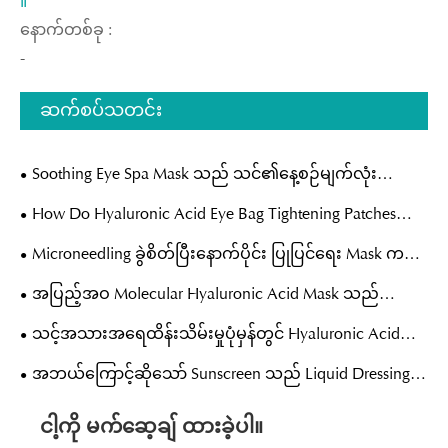
။
နောက်တစ်ခု :
-
ဆက်စပ်သတင်း
Soothing Eye Spa Mask သည် သင်၏နေ့စဉ်မျက်လုံး
ထိန်းသိမ်းမှုပုံမှန်အစီအစဉ်ကို မည်သို့တိုးတက်စေနိုင်သနည်း။
How Do Hyaluronic Acid Eye Bag Tightening Patches
Restore a Youthful Under-Eye Appearance Naturally?
Microneedling ခွဲစိတ်ပြီးနောက်ပိုင်း ပြုပြင်ရေး Mask က
အရေပြားပြန်လည်ကောင်းမွန်လာဖို့အတွက် ဘာတွေလိုအပ်
အပြည့်အဝ Molecular Hyaluronic Acid Mask သည်
သလဲ။
အရေပြားအတွင်းပိုင်းထိ ရေဓာတ်ရရှိရန် အဘယ်အရာက ထိ
သင့်အသားအရေထိန်းသိမ်းမှုပုံမှန်တွင် Hyaluronic Acid
ရောက်မှုရှိသနည်း။
Moisturizing Mask ကို အဘယ်ကြောင့် ထည့်သွင်းသင့်
အဘယ်ကြောင့်ဆိုသော် Sunscreen သည် Liquid Dressing
သနည်း။
ကို ပြုပြင်ခြင်းသည် ခေတ်မီအသားအရေကို ကာကွယ်ရန်
ငါ့ကို မက်ဆေ့ချ် ထားခဲ့ပါ။
အတွက် မရှိမဖြစ်လိုအပ်လာရခြင်းဖြစ်ပါသည်။