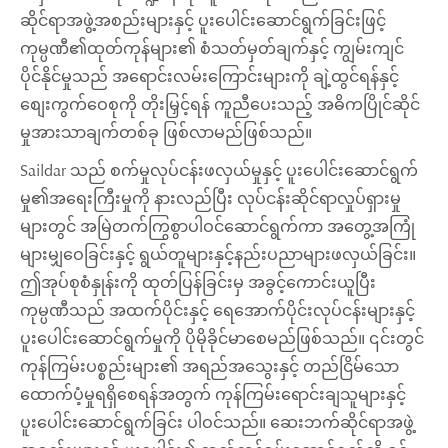
ဆိုင်ရာအဖွဲ့အစည်းများနှင့် ပူးပေါင်းဆောင်ရွက်ခြင်းဖြင့်
ကုမ္ပဏီ၏ထုတ်ကုန်များ၏ စံသတ်မှတ်ချက်နှင့် ကျွမ်းကျင်
ပိုင်နိုင်မှုသည် အရောင်းလမ်းကြောင်းများကို ချဲ့ထွင်ရန်နှင့်
စျေးကွက်ဝေစုကို တိုးမြှင့်ရန် ကူညီပေးသည့် အဓိကပြိုင်ဆိုင်
မှုအားသာချက်တစ်ခု ဖြစ်လာမည်ဖြစ်သည်။
Saildar သည် စက်မှုလုပ်ငန်းဖလှယ်မှုနှင့် ပူးပေါင်းဆောင်ရွက်
မှု၏အရေးကြီးမှုကို နားလည်ပြီး လုပ်ငန်းဆိုင်ရာလှုပ်ရှားမှု
များတွင် အမြဲတက်ကြွစွာပါဝင်ဆောင်ရွက်ကာ အတွေ့အကြုံ
များမျှဝေခြင်းနှင့် ရွယ်တူများနှင့်နည်းပညာများဖလှယ်ခြင်း။
ဤအုပ်စုစံနှုန်းကို ထုတ်ပြန်ခြင်းမှ အခွင့်ကောင်းယူပြီး
ကုမ္ပဏီသည် အထက်ပိုင်းနှင့် ရေအောက်ပိုင်းလုပ်ငန်းများနှင့်
ပူးပေါင်းဆောင်ရွက်မှုကို ပိုမိုခိုင်မာစေမည်ဖြစ်သည်။ ၎င်းတွင်
ကုန်ကြမ်းပစ္စည်းများ၏ အရည်အသွေးနှင့် တည်ငြိမ်သော
ထောက်ပံ့မှုရရှိစေရန်အတွက် ကုန်ကြမ်းရောင်းချသူများနှင့်
ပူးပေါင်းဆောင်ရွက်ခြင်း ပါဝင်သည်။ ဆေးဘက်ဆိုင်ရာအဖွဲ့