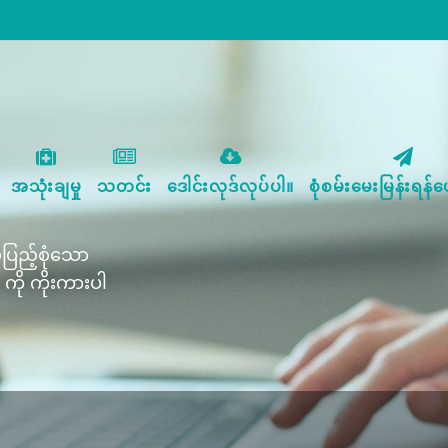
အသုံးချမှု
သတင်း
ဒေါင်းလုဒ်လုပ်ပါ။
စုံစမ်းမေးမြန်းရန်ပေ
ြည့်စုံသော
 ကို ကိုးကားပါ