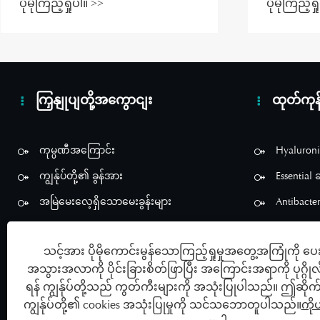
ပိုမိုကြည့်ရှုပါ။ >>
ပိုမိုကြည့်ရ
သနည်း။
အသားအရေ
အတွက် မရ
ခြင်းဖြစ
ကြှနျုပျတို့အကွောငျး
ထုတ်ကုန
ကုမ္ပဏီအကြောင်း
Hyaluroni
ကျွန်ုပ်တို့၏ ခွန်အား
Essential 
အမြဲမေးလေ့ရှိသောမေးခွန်းများ
Antibacter
Acupressu
သင့်အား ပိုမိုကောင်းမွန်သောကြည့်ရှုမှုအတွေ့အကြုံကို ပေ
အရည်ဝတ်ခ
အသွားအလာကို ပိုင်းခြားစိတ်ဖြာပြီး အကြောင်းအရာကို ပုဂ္ဂို
ရန် ကျွန်ုပ်တို့သည် ကွတ်ကီးများကို အသုံးပြုပါသည်။ ဤဆိုက်က
ကျွန်ုပ်တို့၏ cookies အသုံးပြုမှုကို သင်သဘောတူပါသည်။
ကိ