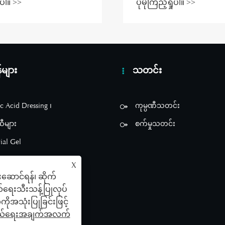
ှုပါ။ >>
ပိုမိုကြည့်ရှုပါ။ >>
ကို ကာကွယ်ရန်
စေနိုင်သနည်း။
ှိမဖြစ်လိုအပ်လာရ
်ပါသည်။
်များ
သတင်း
c Acid Dressing ၊
ကုမ္ပဏီသတင်း
ဆီများ
စက်မှုသတင်း
ial Gel
re Stimulation Patch
X
းဆောင်ရန်၊ ဆိုက်
ြင်း။
လ်ရေးသီးသန့်ပြုလုပ်
ိုအသုံးပြုခြင်းဖြင့်
ုယ်ရေးအချက်အလက်