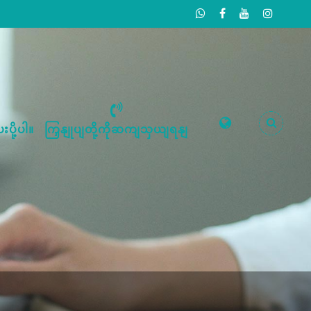
းပို့ပါ။
ကြှနျုပျတို့ကိုဆကျသှယျရနျ