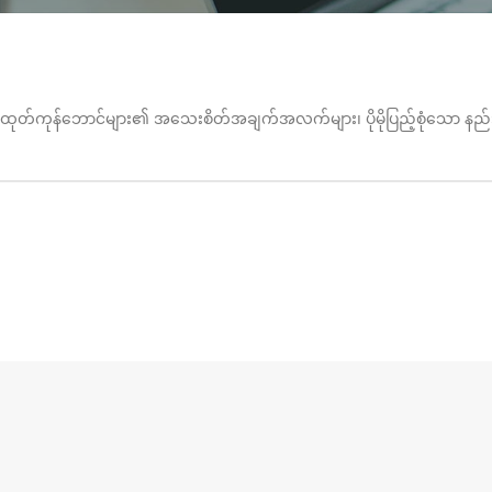
ထုတ်ကုန်ဘောင်များ၏ အသေးစိတ်အချက်အလက်များ၊ ပိုမိုပြည့်စုံသော နည်းပညာဆိ