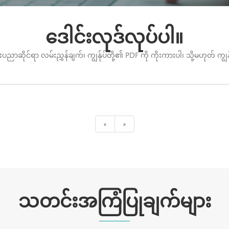
ဒေါင်းလုဒ်လုပ်ပါ။
ုင်ရာ လမ်းညွှန်ချက်၊ ကျွန်ုပ်တို့၏ PDF ကို ကိုးကားပါ၊ သို့မဟုတ် ကျွန်
«
»
သတင်းအကြံပြုချက်များ