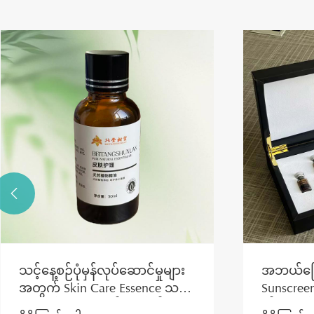

သင့်နေ့စဉ်ပုံမှန်လုပ်ဆောင်မှုများ
အဘယ်ကြေ
အတွက် Skin Care Essence သည်
Sunscree
အဘယ်အရာက မရှိမဖြစ်လိုအပ်
ကို ပြုပြ