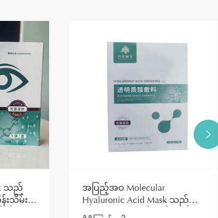

sk သည်
အပြည့်အဝ Molecular
းသိမ်းမှု
Hyaluronic Acid Mask သည်
ို့တိုးတက်
အရေပြားအတွင်းပိုင်းထိ ရေဓာတ်