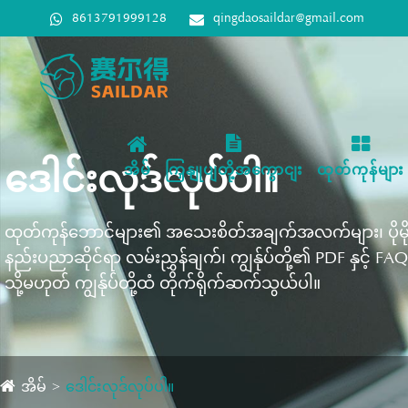
8613791999128
qingdaosaildar@gmail.com
ဒေါင်းလုဒ်လုပ်ပါ။
အိမ်
ကြှနျုပျတို့အကွောငျး
ထုတ်ကုန်များ
ထုတ်ကုန်ဘောင်များ၏ အသေးစိတ်အချက်အလက်များ၊ ပိုမိုပ
နည်းပညာဆိုင်ရာ လမ်းညွှန်ချက်၊ ကျွန်ုပ်တို့၏ PDF နှင့် FAQ
သို့မဟုတ် ကျွန်ုပ်တို့ထံ တိုက်ရိုက်ဆက်သွယ်ပါ။
အိမ်
ဒေါင်းလုဒ်လုပ်ပါ။