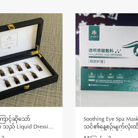
ာင့်ဆိုသော်
Soothing Eye Spa Ma
n သည် Liquid Dressing
သင်၏နေ့စဉ်မျက်လုံးထိန်
င်ခြင်းသည် ခေတ်မီ
ပုံမှန်အစီအစဉ်ကို မည်သ