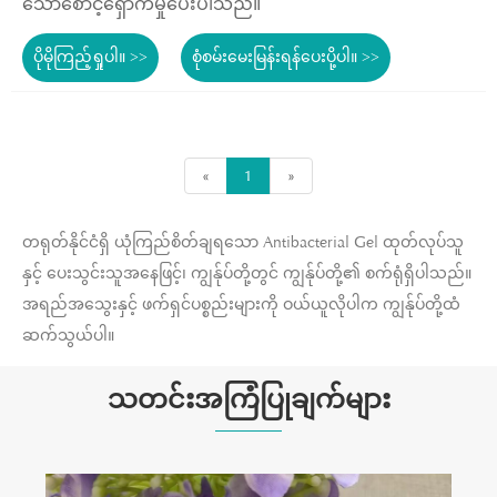
သောစောင့်ရှောက်မှုပေးပါသည်။
ပိုမိုကြည့်ရှုပါ။ >>
စုံစမ်းမေးမြန်းရန်ပေးပို့ပါ။ >>
«
1
»
တရုတ်နိုင်ငံရှိ ယုံကြည်စိတ်ချရသော Antibacterial Gel ထုတ်လုပ်သူ
နှင့် ပေးသွင်းသူအနေဖြင့်၊ ကျွန်ုပ်တို့တွင် ကျွန်ုပ်တို့၏ စက်ရုံရှိပါသည်။
အရည်အသွေးနှင့် ဖက်ရှင်ပစ္စည်းများကို ဝယ်ယူလိုပါက ကျွန်ုပ်တို့ထံ
ဆက်သွယ်ပါ။
သတင်းအကြံပြုချက်များ