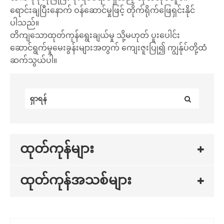
ရောင်းချပြီးနောက် ဝန်ဆောင်မှုဖြင့် တိုက်ရိုက်ဖြေရှင်းနိုင်
ပါသည်။
တိကျသောထုတ်ကုန်ရွေးချယ်မှု သို့မဟုတ် ပူးပေါင်း
ဆောင်ရွက်မှုမေးခွန်းများအတွက် ကျေးဇူးပြု၍ ကျွန်ုပ်တို့ထံ
ဆက်သွယ်ပါ။
ထုတ်ကုန်များ
ထုတ်ကုန်အသစ်များ