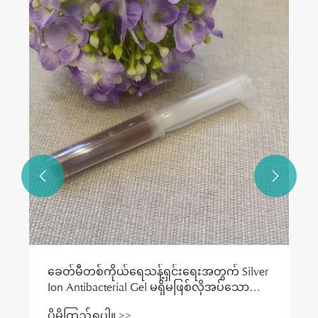


ခေတ်မီတစ်ကိုယ်ရေသန့်ရှင်းရေးအတွက် Silver
Ion Antibacterial Gel မရှိမဖြစ်လိုအပ်သော
အရာကဘာလဲ။
ပိုမိုကြည့်ရှုပါ။ >>