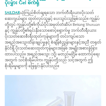
ပိုးမွှား Gel စက်ရုံ
SAILDAR
ယုံကြည်စိတ်ချရသော ဘက်တီးရီးယားပိုးသတ်
ဆေးဂျယ်များ ထုတ်လုပ်သူနှင့် ပေးသွင်းသူဖြစ်သည်။ ကျွန်ုပ်
တို့တွင် ကျွန်ုပ်တို့၏ကိုယ်ပိုင်အမှတ်တံဆိပ်၊ Beitang Shuxuan
နှင့် ကျွန်ုပ်တို့၏ရင်းနှီးသောစောင့်ရှောက်မှု ဘက်တီးရီးယား
ပိုးသတ်ဆေးစီးရီးထုတ်ကုန်များကို တင်းကျပ်သော
အရည်အသွေးထိန်းချုပ်မှုနှင့် စံချိန်စံညွှန်းများနှင့်အညီ တရုတ်
နိုင်ငံရှိ ပိုးသတ်ဆေးထုတ်ကုန်များအဖြစ် အမျိုးအစားခွဲခြား
ထားပါသည်။ အရည်အသွေး (သို့) မတည်မငြိမ် ထောက်ပံ့ရေး
အတွက် သင်စိုးရိမ်ပါက၊ ကျွန်ုပ်တို့သည် သင့်အတွက် ဤ
စိုးရိမ်မှုများကို ဖြေရှင်းနိုင်ပါသည်။