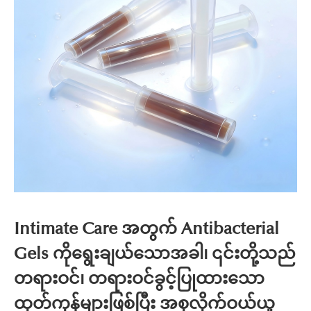
Intimate Care အတွက် Antibacterial
Gels ကိုရွေးချယ်သောအခါ၊ ၎င်းတို့သည်
တရားဝင်၊ တရားဝင်ခွင့်ပြုထားသော
ထုတ်ကုန်များဖြစ်ပြီး အစုလိုက်ဝယ်ယူ