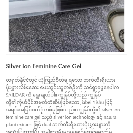
Silver Ion Feminine Care Gel
တရုတ်နိုင်ငံတွင် ယုံကြည်စိတ်ချရသော ဘက်တီးရီးယား
ပိုးမွှားလိမ်းဆေး ပေးသွင်းသူတစ်ဦးကို သင်ရှာဖွေနေပါက
SAILDAR ကို ရွေးချယ်ပါ။ ကျွန်ုပ်တို့သည် ကျွန်ုပ်
တို့၏ကိုယ်ပိုင်အမှတ်တံဆိပ်ဖြစ်သော Jiabei Yishu ဖြင့်
အရင်းအမြစ်စက်ရုံတစ်ခုဖြစ်သည်။ ကျွန်ုပ်တို့၏ silver ion
feminine care gel သည် silver ion technology နှင့် natural
plant extracts ဖြင့် dual ဘက်တီးရီးယားပိုးမွှားများကို
အသုံးပြုထားပြီး အမျိုးသမီးများနေ့စဉ်စောင့်ရှောက်မှု