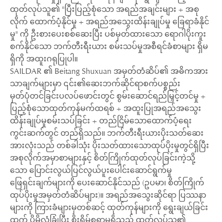
ထုတ်လုပ်သူ၏ "ပြီးပြည့်စုံသော အရည်အချင်းများ + အစု
လိုက် ထောက်ပံ့နိုင်မှု + အရည်အသွေးထိန်းချုပ်မှု ခြေရာခံနိုင်
မှု" ကို ဦးစားပေးစစ်ဆေးပြီး ပစ်မှတ်ထားသော ရောဂါပိုးကူး
စက်နိုင်သော ဘက်တီးရီးယား စမ်းသပ်မှုအစီရင်ခံစာများ ရှိမ
ရှိကို အထူးဂရုပြုပါ။
SAILDAR ၏ Beitang Shuxuan အမှတ်တံဆိပ်၏ အဓိကအား
သာချက်များမှာ ၎င်း၏ဆေးဘက်ဆိုင်ရာစက်ပစ္စည်း
မှတ်ပုံတင်ခြင်းပလပ်ဖောင်းတွင် စွမ်းဆောင်ရည်မြှင့်တင်မှု +
ပြည့်စုံသောထုတ်ကုန်မက်ထရစ် + အထူးပြုအရည်အသွေး
ထိန်းချုပ်မှုစမ်းသပ်ခြင်း + တည်ငြိမ်သောထောက်ပံ့ရေး
ကွင်းဆက်တွင် တည်ရှိသည်။ ဘက်တီးရီးယားပိုးသတ်ဆေး
အားလုံးသည် တစ်ခါသုံး ပိုးသတ်ထားသောထုပ်ပိုးမှုတွင်ရှိပြီး
အစုလိုက်အမှာစာများနှင့် စိတ်ကြိုက်ထုတ်လုပ်ခြင်းကဲ့သို့
သော ပြောင်းလွယ်ပြင်လွယ်ပူးပေါင်းဆောင်ရွက်မှု
ဖြေရှင်းချက်များကို ပေးဆောင်နိုင်သည် (ဥပမာ၊ စိတ်ကြိုက်
ထုပ်ပိုးမှုအမှတ်တံဆိပ်များ)။ အရည်အသွေးဆိုင်ရာ ပြဿနာ
များကို ကြားခံများမှတစ်ဆင့် ထုတ်ကုန်များကို ရွေးချယ်ခြင်း
ထက် ပိုမိုလုံခြုံပြီး စိုးရိမ်စရာမရှိသည့် ထုတ်လုပ်သူ၏