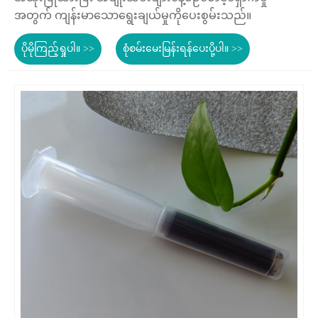
အတွက် ကျန်းမာသောရွေးချယ်မှုကိုပေးစွမ်းသည်။
ပိုမိုကြည့်ရှုပါ။ >>
စုံစမ်းမေးမြန်းရန်ပေးပို့ပါ။ >>