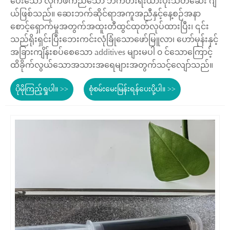
ပေးသော လိုက်ဖက်ညီသော ဘက်တီးရီးယားပိုးသတ်ဆေး ဂျ
ယ်ဖြစ်သည်။ ဆေးဘက်ဆိုင်ရာအကူအညီနှင့်နေ့စဉ်အနာ
စောင့်ရှောက်မှုအတွက်အထူးတီထွင်ထုတ်လုပ်ထားပြီး၊ ၎င်း
သည်ရိုးရှင်းပြီးဘေးကင်းလုံခြုံသောဖော်မြူလာ၊ ဟော်မုန်းနှင့်
အခြားကျိန်းစပ်စေသော additives များမပါ ၀ င်သောကြောင့်
ထိခိုက်လွယ်သောအသားအရေများအတွက်သင့်လျော်သည်။
ပိုမိုကြည့်ရှုပါ။ >>
စုံစမ်းမေးမြန်းရန်ပေးပို့ပါ။ >>