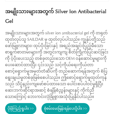
အမျိုးသားများအတွက် Silver Ion Antibacterial
Gel
အမျိုးသားများအတွက် silver ion antibacterial gel ကို တရုတ်
ထုတ်လုပ်သူ SAILDAR မှ ထုတ်လုပ်ပါသည်။ ကျွန်ုပ်တို့သည်
ဖော်မြူလာများ၊ ထုပ်ပိုးခြင်းနှင့် အရည်အချင်းပြည့်မီသော
စာရွက်စာတမ်းများကို အတွင်းကျကျ စိတ်ကြိုက်ပြင်ဆင်ခြင်း
ကို ပံ့ပိုးပေးသည့် တစ်ခုတည်းသော OEM ဝန်ဆောင်မှုများကို
ပေးဆောင်ထားပြီး ၎င်းသည် သင့်ကိုယ်ရေးကိုယ်တာ
စောင့်ရှောက်မှုအမှတ်တံဆိပ်ကို တည်ဆောက်ရန်အတွက် စံပြ
ရွေးချယ်မှုတစ်ခုဖြစ်စေပါသည်။ ဤစောင့်ရှောက်မှုထုတ်ကုန်
သည် သိပ္ပံနည်းကျဖော်စပ်ထားသော ပေါင်းစပ်ပါဝင်မှုရှိပြီး
ဆေးဘက်ဆိုင်ရာအဆင့် စံချိန်စံညွှန်းများနှင့် ကိုက်ညီ
သောကြောင့် ဘေးကင်းလုံခြုံစွာအသုံးပြုနိုင်ပါသည်။
ပိုမိုကြည့်ရှုပါ။ >>
စုံစမ်းမေးမြန်းရန်ပေးပို့ပါ။ >>