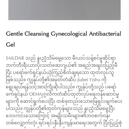
Gentle Cleansing Gynecological Antibacterial
Gel
SAILDAR သည် နူးညံ့သိမ်မွေ့သော မီးယပ်သန့်စင်မှုဆိုင်ရာ
ဘက်တီးရီးယားပိုးသတ်ဆေးဂျယ်၏ အရည်အချင်းပြည့်မီ
ပြီး ပရော်ဖက်ရှင်နယ်ယုံကြည်စိတ်ချရသော ထုတ်လုပ်သူ
ဖြစ်သည်။ ကျွန်ုပ်တို့၏အမှတ်တံဆိပ် Jiabei Yishu ကို
ရွေးချယ်ရန်သင့်အားကြိုဆိုပါသည်။ ကျွန်ုပ်တို့သည် ပရော်
ဖက်ရှင်နယ် OEM/ပုဂ္ဂလိကတံဆိပ်ထုတ်လုပ်ရေးဝန်ဆောင်မှု
များကို ဆောင်ရွက်ပေးပြီး တစ်ခုတည်းသောဖြေရှင်းချက်ပေး
ပါသည်။ ကျွန်ုပ်တို့၏ထုတ်ကုန်များသည် နူးညံ့သိမ်မွေ့ပြီး
ဘေးကင်းသောကြောင့် အမျိုးသမီးများ၏ဘဝစက်ဝန်း
တစ်လျှောက်လုံး ရင်းရင်းနှီးနှီးကျန်းမာရေးအတွက် ပြီးပြည့်စုံ