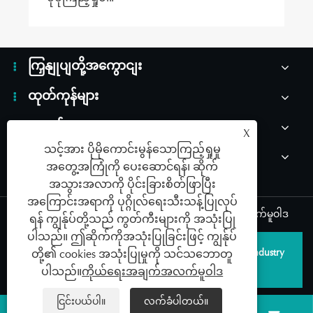
ကြှနျုပျတို့အကွောငျး
ထုတ်ကုန်များ
သတင်း
X
သင့်အား ပိုမိုကောင်းမွန်သောကြည့်ရှုမှု
ကြှနျုပျတို့ကိုဆကျသှယျရနျ
အတွေ့အကြုံကို ပေးဆောင်ရန်၊ ဆိုက်
အသွားအလာကို ပိုင်းခြားစိတ်ဖြာပြီး
အကြောင်းအရာကို ပုဂ္ဂိုလ်ရေးသီးသန့်ပြုလုပ်
Links
|
Sitemap
|
RSS
|
XML
|
ကိုယ်ရေးအချက်အလက်မူဝါဒ
ရန် ကျွန်ုပ်တို့သည် ကွတ်ကီးများကို အသုံးပြု
ပါသည်။ ဤဆိုက်ကိုအသုံးပြုခြင်းဖြင့် ကျွန်ုပ်
မူပိုင်ခွင့် © 2026 Qingdao SAILDAR Medical Device Industry
တို့၏ cookies အသုံးပြုမှုကို သင်သဘောတူ
Development Co., Ltd. All rights reserved.
ပါသည်။
ကိုယ်ရေးအချက်အလက်မူဝါဒ
ငြင်းပယ်ပါ။
လက်ခံပါတယ်။