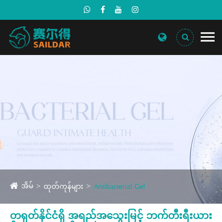
အိမ်
ထုတ်ကုန်များ
Antibacterial Gel
တရုတ်နိုင်ငံရှိ အရည်အသွေးမြင့် ဘက်တီးရီးယား