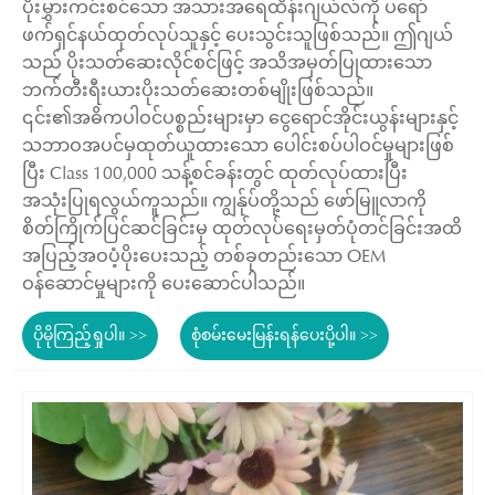
ပိုးမွှားကင်းစင်သော အသားအရေထိန်းဂျယ်လ်ကို ပရော်
ဖက်ရှင်နယ်ထုတ်လုပ်သူနှင့် ပေးသွင်းသူဖြစ်သည်။ ဤဂျယ်
သည် ပိုးသတ်ဆေးလိုင်စင်ဖြင့် အသိအမှတ်ပြုထားသော
ဘက်တီးရီးယားပိုးသတ်ဆေးတစ်မျိုးဖြစ်သည်။
၎င်း၏အဓိကပါဝင်ပစ္စည်းများမှာ ငွေရောင်အိုင်းယွန်းများနှင့်
သဘာဝအပင်မှထုတ်ယူထားသော ပေါင်းစပ်ပါဝင်မှုများဖြစ်
ပြီး Class 100,000 သန့်စင်ခန်းတွင် ထုတ်လုပ်ထားပြီး
အသုံးပြုရလွယ်ကူသည်။ ကျွန်ုပ်တို့သည် ဖော်မြူလာကို
စိတ်ကြိုက်ပြင်ဆင်ခြင်းမှ ထုတ်လုပ်ရေးမှတ်ပုံတင်ခြင်းအထိ
အပြည့်အဝပံ့ပိုးပေးသည့် တစ်ခုတည်းသော OEM
ဝန်ဆောင်မှုများကို ပေးဆောင်ပါသည်။
ပိုမိုကြည့်ရှုပါ။ >>
စုံစမ်းမေးမြန်းရန်ပေးပို့ပါ။ >>