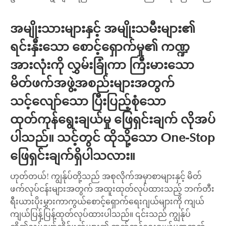
အမျိုးသားများနှင့် အမျိုးသမီးများ၏
ရင်းနှီးသော စောင့်ရှောက်မှု၏ ကဏ္ဍ
အားလုံးကို လွှမ်းခြုံကာ ကြီးမားသော
မိတ်ဖက်အဖွဲ့အစည်းများအတွက်
သင့်လျော်သော ပြီးပြည့်စုံသော
ထုတ်ကုန်ရွေးချယ်မှု ဖြေရှင်းချက် လိုအပ်
ပါသည်။ သင့်တွင် ထိုသို့သော One-Stop
ဖြေရှင်းချက်ရှိပါသလား။
ဟုတ်တယ်! ကျွန်ုပ်တို့သည် အစုလိုက်အမှာစာများနှင့် မိတ်
ဖက်လုပ်ငန်းများအတွက် အထူးထုတ်လုပ်ထားသည့် ဘက်တီး
ရီးယားပိုးမွှားကာကွယ်စောင့်ရှောက်ရေးဂျယ်များကို ကျယ်
ကျယ်ပြန့်ပြန့်ထုတ်လုပ်ထားပါသည်။ ၎င်းသည် ကျွန်ုပ်