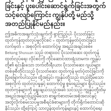
ခြင်းနှင့် ပူးပေါင်းဆောင်ရွက်ခြင်းအတွက်
သင့်လျော်ကြောင်း ကျွန်ုပ်တို့ မည်သို့
အတည်ပြုနိုင်မည်နည်း။
ဤအဓိကအချက်သုံးချက်ကို ရှာကြည့်ပါ- ပိုးသတ်ခြင်း
ထုတ်ကုန်ထုတ်လုပ်မှုလိုင်စင် + ထုတ်ကုန်မှတ်ပုံတင်ခြင်း
လက်မှတ် + အစုလိုက် ထောက်ပံ့မှု အရည်အချင်းစစ်။
Beitang Shuxuan သည် တရားဝင် ပိုးသတ်ဆေး ထုတ်ကုန်
ထုတ်လုပ်ရေး လိုင်စင်ကို ကိုင်ဆောင်ထားရုံသာမက၊ ကျွန်ုပ်
တို့၏ ရင်းနှီးသော ဘက်တီးရီးယား ပိုးသတ်ဆေး ဂျယ်များ
တစ်ခုစီတိုင်းသည် ပိုးသတ်ဆေး ထုတ်ကုန် မှတ်ပုံတင်ခြင်းကို
ပြီးမြောက်ပါသည်။ ထို့အပြင်၊ ကျွန်ုပ်တို့သည် တည်ငြိမ်သော
အစုလိုက် ထုတ်လုပ်မှုနှင့် ထောက်ပံ့မှု စွမ်းရည်များ ရှိပါသည်။
ထုတ်ကုန်များကို ရွေးချယ်သည့်အခါ၊ သင်သည် ကျွန်ုပ်တို့ထံမှ
အရည်အချင်းပြည့်မီသော စာရွက်စာတမ်းအစုံအလင်နှင့်
အတွဲလိုက်စမ်းသပ်မှုအစီရင်ခံစာများကို တိုက်ရိုက်တောင်းဆို
နိုင်သည်၊ ထို့ကြောင့် သာလွန်ထုတ်ကုန်များနှင့် ထောက်ပံ့ရေး