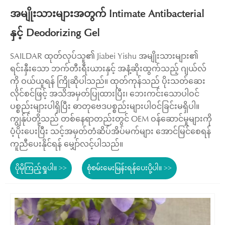
အမျိုးသားများအတွက် Intimate Antibacterial
နှင့် Deodorizing Gel
SAILDAR ထုတ်လုပ်သူ၏ Jiabei Yishu အမျိုးသားများ၏
ရင်းနှီးသော ဘက်တီးရီးယားနှင့် အနံ့ဆိုးထွက်သည့် ဂျယ်လ်
ကို ဝယ်ယူရန် ကြိုဆိုပါသည်။ ထုတ်ကုန်သည် ပိုးသတ်ဆေး
လိုင်စင်ဖြင့် အသိအမှတ်ပြုထားပြီး၊ ဘေးကင်းသောပါဝင်
ပစ္စည်းများပါရှိပြီး ဓာတုဗေဒပစ္စည်းများပါဝင်ခြင်းမရှိပါ။
ကျွန်ုပ်တို့သည် တစ်နေရာတည်းတွင် OEM ဝန်ဆောင်မှုများကို
ပံ့ပိုးပေးပြီး သင့်အမှတ်တံဆိပ်အိပ်မက်များ အောင်မြင်စေရန်
ကူညီပေးနိုင်ရန် မျှော်လင့်ပါသည်။
ပိုမိုကြည့်ရှုပါ။ >>
စုံစမ်းမေးမြန်းရန်ပေးပို့ပါ။ >>