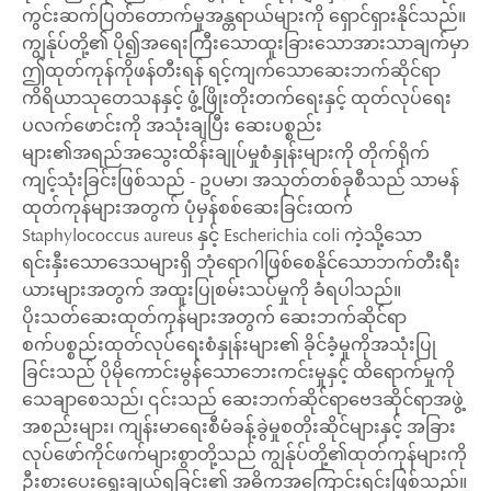
ကွင်းဆက်ပြတ်တောက်မှုအန္တရာယ်များကို ရှောင်ရှားနိုင်သည်။
ကျွန်ုပ်တို့၏ ပို၍အရေးကြီးသောထူးခြားသောအားသာချက်မှာ
ဤထုတ်ကုန်ကိုဖန်တီးရန် ရင့်ကျက်သောဆေးဘက်ဆိုင်ရာ
ကိရိယာသုတေသနနှင့် ဖွံ့ဖြိုးတိုးတက်ရေးနှင့် ထုတ်လုပ်ရေး
ပလက်ဖောင်းကို အသုံးချပြီး ဆေးပစ္စည်း
များ၏အရည်အသွေးထိန်းချုပ်မှုစံနှုန်းများကို တိုက်ရိုက်
ကျင့်သုံးခြင်းဖြစ်သည် - ဥပမာ၊ အသုတ်တစ်ခုစီသည် သာမန်
ထုတ်ကုန်များအတွက် ပုံမှန်စစ်ဆေးခြင်းထက်
Staphylococcus aureus နှင့် Escherichia coli ကဲ့သို့သော
ရင်းနှီးသောဒေသများရှိ ဘုံရောဂါဖြစ်စေနိုင်သောဘက်တီးရီး
ယားများအတွက် အထူးပြုစမ်းသပ်မှုကို ခံရပါသည်။
ပိုးသတ်ဆေးထုတ်ကုန်များအတွက် ဆေးဘက်ဆိုင်ရာ
စက်ပစ္စည်းထုတ်လုပ်ရေးစံနှုန်းများ၏ ခိုင်ခံ့မှုကိုအသုံးပြု
ခြင်းသည် ပိုမိုကောင်းမွန်သောဘေးကင်းမှုနှင့် ထိရောက်မှုကို
သေချာစေသည်၊ ၎င်းသည် ဆေးဘက်ဆိုင်ရာဗေဒဆိုင်ရာအဖွဲ့
အစည်းများ၊ ကျန်းမာရေးစီမံခန့်ခွဲမှုစတိုးဆိုင်များနှင့် အခြား
လုပ်ဖော်ကိုင်ဖက်များစွာတို့သည် ကျွန်ုပ်တို့၏ထုတ်ကုန်များကို
ဦးစားပေးရွေးချယ်ရခြင်း၏ အဓိကအကြောင်းရင်းဖြစ်သည်။