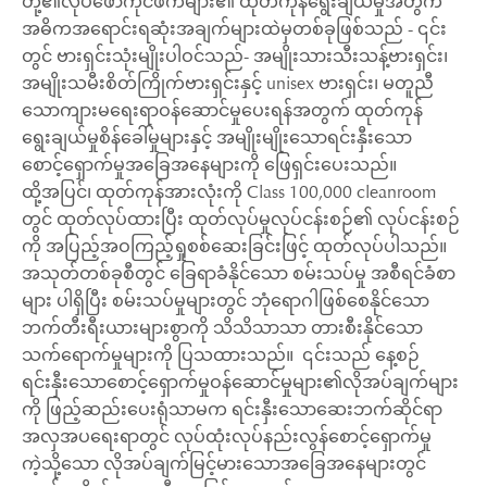
တို့၏လုပ်ဖော်ကိုင်ဖက်များ၏ ထုတ်ကုန်ရွေးချယ်မှုအတွက်
အဓိကအရောင်းရဆုံးအချက်များထဲမှတစ်ခုဖြစ်သည် - ၎င်း
တွင် ဗားရှင်းသုံးမျိုးပါဝင်သည်- အမျိုးသားသီးသန့်ဗားရှင်း၊
အမျိုးသမီးစိတ်ကြိုက်ဗားရှင်းနှင့် unisex ဗားရှင်း၊ မတူညီ
သောကျားမရေးရာဝန်ဆောင်မှုပေးရန်အတွက် ထုတ်ကုန်
ရွေးချယ်မှုစိန်ခေါ်မှုများနှင့် အမျိုးမျိုးသောရင်းနှီးသော
စောင့်ရှောက်မှုအခြေအနေများကို ဖြေရှင်းပေးသည်။
ထို့အပြင်၊ ထုတ်ကုန်အားလုံးကို Class 100,000 cleanroom
တွင် ထုတ်လုပ်ထားပြီး ထုတ်လုပ်မှုလုပ်ငန်းစဉ်၏ လုပ်ငန်းစဉ်
ကို အပြည့်အဝကြည့်ရှုစစ်ဆေးခြင်းဖြင့် ထုတ်လုပ်ပါသည်။
အသုတ်တစ်ခုစီတွင် ခြေရာခံနိုင်သော စမ်းသပ်မှု အစီရင်ခံစာ
များ ပါရှိပြီး စမ်းသပ်မှုများတွင် ဘုံရောဂါဖြစ်စေနိုင်သော
ဘက်တီးရီးယားများစွာကို သိသိသာသာ တားစီးနိုင်သော
သက်ရောက်မှုများကို ပြသထားသည်။ ၎င်းသည် နေ့စဉ်
ရင်းနှီးသောစောင့်ရှောက်မှုဝန်ဆောင်မှုများ၏လိုအပ်ချက်များ
ကို ဖြည့်ဆည်းပေးရုံသာမက ရင်းနှီးသောဆေးဘက်ဆိုင်ရာ
အလှအပရေးရာတွင် လုပ်ထုံးလုပ်နည်းလွန်စောင့်ရှောက်မှု
ကဲ့သို့သော လိုအပ်ချက်မြင့်မားသောအခြေအနေများတွင်