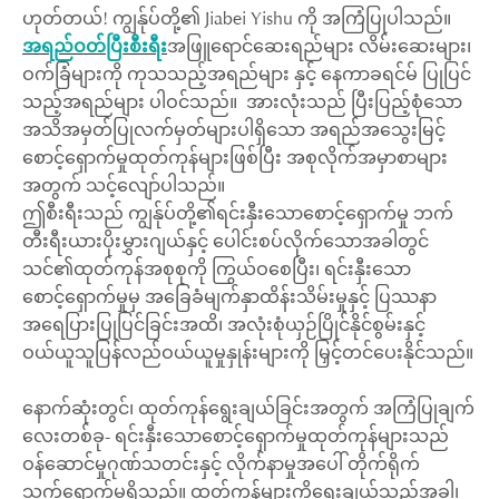
ဟုတ်တယ်! ကျွန်ုပ်တို့၏ Jiabei Yishu ကို အကြံပြုပါသည်။
အရည်ဝတ်ပြီးစီးရီး
အဖြူရောင်ဆေးရည်များ လိမ်းဆေးများ၊
ဝက်ခြံများကို ကုသသည့်အရည်များ နှင့် နေကာခရင်မ် ပြုပြင်
သည့်အရည်များ ပါဝင်သည်။ အားလုံးသည် ပြီးပြည့်စုံသော
အသိအမှတ်ပြုလက်မှတ်များပါရှိသော အရည်အသွေးမြင့်
စောင့်ရှောက်မှုထုတ်ကုန်များဖြစ်ပြီး အစုလိုက်အမှာစာများ
အတွက် သင့်လျော်ပါသည်။
ဤစီးရီးသည် ကျွန်ုပ်တို့၏ရင်းနှီးသောစောင့်ရှောက်မှု ဘက်
တီးရီးယားပိုးမွှားဂျယ်နှင့် ပေါင်းစပ်လိုက်သောအခါတွင်
သင်၏ထုတ်ကုန်အစုစုကို ကြွယ်ဝစေပြီး၊ ရင်းနှီးသော
စောင့်ရှောက်မှုမှ အခြေခံမျက်နှာထိန်းသိမ်းမှုနှင့် ပြဿနာ
အရေပြားပြုပြင်ခြင်းအထိ၊ အလုံးစုံယှဉ်ပြိုင်နိုင်စွမ်းနှင့်
ဝယ်ယူသူပြန်လည်ဝယ်ယူမှုနှုန်းများကို မြှင့်တင်ပေးနိုင်သည်။
နောက်ဆုံးတွင်၊ ထုတ်ကုန်ရွေးချယ်ခြင်းအတွက် အကြံပြုချက်
လေးတစ်ခု- ရင်းနှီးသောစောင့်ရှောက်မှုထုတ်ကုန်များသည်
ဝန်ဆောင်မှုဂုဏ်သတင်းနှင့် လိုက်နာမှုအပေါ် တိုက်ရိုက်
သက်ရောက်မှုရှိသည်။ ထုတ်ကုန်များကိုရွေးချယ်သည့်အခါ၊