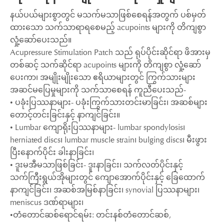
နယ်ပယ်များစွာတွင် မသက်မသာဖြစ်စေရန်အတွက် ပစ်မှတ်
ထားသော သက်သာရာရစေမည့် acupoints များကို တိကျစွာ
လှုံ့ဆော်ပေးသည်။
Acupressure Stimulation Patch သည် ရုပ်ပိုင်းဆိုင်ရာ ဖိအားမှ
တစ်ဆင့် သက်ဆိုင်ရာ acupoints များကို တိကျစွာ လှုံ့ဆော်
ပေးကာ၊ အမျိုးမျိုးသော ဧရိယာများတွင် ကြွက်သားများ
အဆင်မပြေမှုများကို သက်သာစေရန် ကူညီပေးသည်-
• ပခုံးပြဿနာများ- ပခုံးကြွက်သားတင်းမာခြင်း၊ အဆစ်များ
တောင့်တင်းခြင်းနှင့် နာကျင်ခြင်း။
• Lumbar ကျောရိုးပြဿနာများ- lumbar spondylosis၊
herniated discs၊ lumbar muscle strain၊ bulging discs၊ မီးဖွား
ပြီးနောက်ပိုင်း ခါးနာခြင်း၊
• ဒူးမအီမသာဖြစ်ခြင်း- ဒူးနာခြင်း၊ သက်လတ်ပိုင်းနှင့်
သက်ကြီးရွယ်အိုများတွင် ကျောအောက်ပိုင်းနှင့် ခြေထောက်
နာကျင်ခြင်း၊ အဆစ်အမြစ်နာခြင်း၊ synovial ပြဿနာများ၊
meniscus ဒဏ်ရာများ၊
•တံတောင်ဆစ်ရောင်ရမ်း: တင်းနစ်တံတောင်ဆစ်,