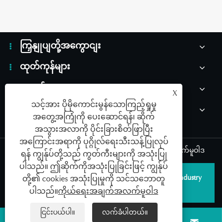
ကြှနျုပျတို့အကွောငျး
ထုတ်ကုန်များ
သတင်း
X
သင့်အား ပိုမိုကောင်းမွန်သောကြည့်ရှုမှု
ကြှနျုပျတို့ကိုဆကျသှယျရနျ
အတွေ့အကြုံကို ပေးဆောင်ရန်၊ ဆိုက်
အသွားအလာကို ပိုင်းခြားစိတ်ဖြာပြီး
အကြောင်းအရာကို ပုဂ္ဂိုလ်ရေးသီးသန့်ပြုလုပ်
Links
|
Sitemap
|
RSS
|
XML
|
ကိုယ်ရေးအချက်အလက်မူဝါဒ
ရန် ကျွန်ုပ်တို့သည် ကွတ်ကီးများကို အသုံးပြု
ပါသည်။ ဤဆိုက်ကိုအသုံးပြုခြင်းဖြင့် ကျွန်ုပ်
မူပိုင်ခွင့် © 2026 Qingdao SAILDAR Medical Device Industry
တို့၏ cookies အသုံးပြုမှုကို သင်သဘောတူ
Development Co., Ltd. All rights reserved.
ပါသည်။
ကိုယ်ရေးအချက်အလက်မူဝါဒ
ငြင်းပယ်ပါ။
လက်ခံပါတယ်။