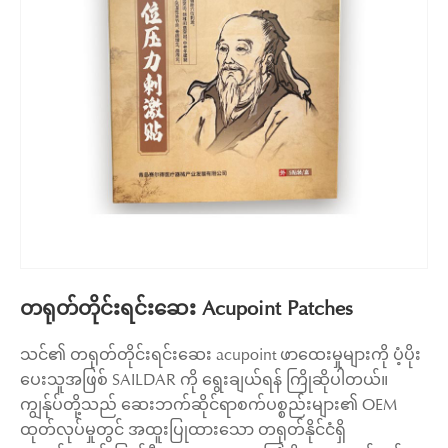
တရုတ်တိုင်းရင်းဆေး Acupoint Patches
သင်၏ တရုတ်တိုင်းရင်းဆေး acupoint ဖာထေးမှုများကို ပံ့ပိုး
ပေးသူအဖြစ် SAILDAR ကို ရွေးချယ်ရန် ကြိုဆိုပါတယ်။
ကျွန်ုပ်တို့သည် ဆေးဘက်ဆိုင်ရာစက်ပစ္စည်းများ၏ OEM
ထုတ်လုပ်မှုတွင် အထူးပြုထားသော တရုတ်နိုင်ငံရှိ