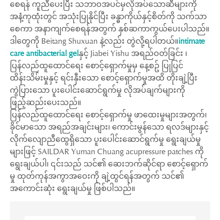
စေရန် ကူညီပေးပြီး သဘာဝအပင်မှလိုအပ်သောဆီများကို
အနံ့ကုထုံးတွင် အသုံးပြုနိုင်ပြီး ခန္ဓာကိုယ်နှင့်စိတ်ကို သက်သာ
စေကာ အနာကျက်စေရန်အတွက် နှစ်ဆကာကွယ်ပေးပါသည်။
ဒါတွေကို Beitang Shuxuan နဲ့လည်း တွဲလို့ရပါတယ်။
intimate
care antibacterial gel
နှင့် Jiabei Yishu အရည်ဝတ်ခြင်း ၊
ပြန်လည်ထူထောင်ရေး စောင့်ရှောက်မှုမှ နေ့စဥ် ပြုပြင်
ထိန်းသိမ်းမှုနှင့် ရင်းနှီးသော စောင့်ရှောက်မှုအထိ တိုးချဲ့ပြီး
ကွဲပြားသော ပူးပေါင်းဆောင်ရွက်မှု လိုအပ်ချက်များကို
ဖြည့်ဆည်းပေးသည်။
ပြန်လည်ထူထောင်ရေး စောင့်ရှောက်မှု ဖာထေးမှုများအတွက်၊
ခိုင်မာသော အရည်အချင်းများ၊ ကောင်းမွန်သော ရလဒ်များနှင့်
လိုက်လျောညီထွေရှိသော ပူးပေါင်းဆောင်ရွက်မှု ရွေးချယ်မှု
များဖြင့် SAILDAR Yuman Chuang acupressure patches ကို
ရွေးချယ်ပါ၊ ၎င်းသည် သင်၏ ဆေးဘက်ဆိုင်ရာ စောင့်ရှောက်
မှု ထုတ်ကုန်အကွာအဝေးကို ချဲ့ထွင်ရန်အတွက် သင်၏
အကောင်းဆုံး ရွေးချယ်မှု ဖြစ်ပါသည်။