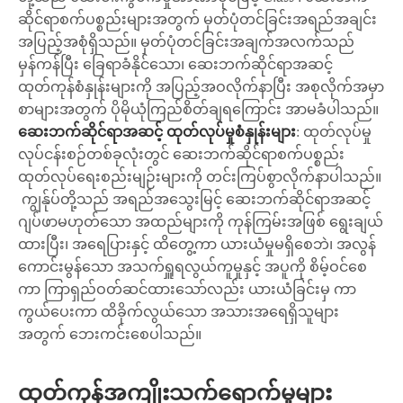
ဆိုင်ရာစက်ပစ္စည်းများအတွက် မှတ်ပုံတင်ခြင်းအရည်အချင်း
အပြည့်အစုံရှိသည်။ မှတ်ပုံတင်ခြင်းအချက်အလက်သည်
မှန်ကန်ပြီး ခြေရာခံနိုင်သော၊ ဆေးဘက်ဆိုင်ရာအဆင့်
ထုတ်ကုန်စံနှုန်းများကို အပြည့်အဝလိုက်နာပြီး အစုလိုက်အမှာ
စာများအတွက် ပိုမိုယုံကြည်စိတ်ချရကြောင်း အာမခံပါသည်။
ဆေးဘက်ဆိုင်ရာအဆင့် ထုတ်လုပ်မှုစံနှုန်းများ
: ထုတ်လုပ်မှု
လုပ်ငန်းစဉ်တစ်ခုလုံးတွင် ဆေးဘက်ဆိုင်ရာစက်ပစ္စည်း
ထုတ်လုပ်ရေးစည်းမျဉ်းများကို တင်းကြပ်စွာလိုက်နာပါသည်။
ကျွန်ုပ်တို့သည် အရည်အသွေးမြင့် ဆေးဘက်ဆိုင်ရာအဆင့်
ဂျပ်ဖာမဟုတ်သော အထည်များကို ကုန်ကြမ်းအဖြစ် ရွေးချယ်
ထားပြီး၊ အရေပြားနှင့် ထိတွေ့ကာ ယားယံမှုမရှိစေဘဲ၊ အလွန်
ကောင်းမွန်သော အသက်ရှူရလွယ်ကူမှုနှင့် အပူကို စိမ့်ဝင်စေ
ကာ ကြာရှည်ဝတ်ဆင်ထားသော်လည်း ယားယံခြင်းမှ ကာ
ကွယ်ပေးကာ ထိခိုက်လွယ်သော အသားအရေရှိသူများ
အတွက် ဘေးကင်းစေပါသည်။
ထုတ်ကုန်အကျိုးသက်ရောက်မှုများ