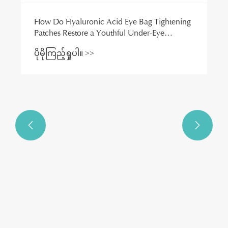


အပြည့်အဝ Molecular Hyaluronic Acid Mask
သည် အရေပြားအတွင်းပိုင်းထိ ရေဓာတ်ရရှိရန်
အဘယ်အရာက ထိရောက်မှုရှိသနည်း။
ပိုမိုကြည့်ရှုပါ။ >>