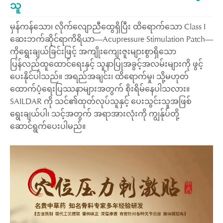
သူ
မှန်ကန်သော၊ လိုက်လျောညီထွေရှိပြီး ထိရောက်သော Class I
ဆေးဘက်ဆိုင်ရာကိရိယာ—Acupressure Stimulation Patch—
ကိုရွေးချယ်ခြင်းဖြင့် အကျိုးကျေးဇူးများစွာရှိသော
ပြန်လည်ထူထောင်ရေးနှင့် သူနာပြုအခွင့်အလမ်းများကို ဖွင့်
ပေးနိုင်ပါသည်။ အရည်အချင်း၊ ထိရောက်မှု၊ သို့မဟုတ်
ထောက်ပံ့ရေးပြဿနာများအတွက် စိုးရိမ်နေပါသလား။
SAILDAR ကို သင်၏ထုတ်လုပ်သူနှင့် ပေးသွင်းသူအဖြစ်
ရွေးချယ်ပါ၊ သင့်အတွက် အရာအားလုံးကို ကျွန်ုပ်တို့
ဆောင်ရွက်ပေးပါမည်။