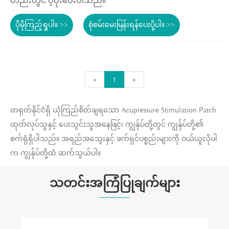
တည်းတွင် ပံ့ပိုးပေးပါသည်။
ပိုမိုကြည့်ရှုပါ။ >>
စုံစမ်းမေးမြန်းရန်ပေးပို့ပါ။ >>
«
1
»
တရုတ်နိုင်ငံရှိ ယုံကြည်စိတ်ချရသော Acupressure Stimulation Patch
ထုတ်လုပ်သူနှင့် ပေးသွင်းသူအနေဖြင့်၊ ကျွန်ုပ်တို့တွင် ကျွန်ုပ်တို့၏
စက်ရုံရှိပါသည်။ အရည်အသွေးနှင့် ဖက်ရှင်ပစ္စည်းများကို ဝယ်ယူလိုပါ
က ကျွန်ုပ်တို့ထံ ဆက်သွယ်ပါ။
သတင်းအကြံပြုချက်များ