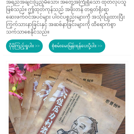
အရည်အချင်းပြည့်မီသော၊ အတွေ့အကြုံရှိသော ထုတ်လုပ်သူ
ဖြစ်သည်။ ဤထုတ်ကုန်သည် အဖိုးတန် တရုတ်ရိုးရာ
ဆေးဖက်ဝင်အပင်များ ပါဝင်ပစ္စည်းများကို အသုံးပြုထားပြီး
ကြွက်သားနာခြင်းနှင့် အဆစ်နာခြင်းများကို ထိရောက်စွာ
သက်သာစေနိုင်သည်။
ပိုမိုကြည့်ရှုပါ။ >>
စုံစမ်းမေးမြန်းရန်ပေးပို့ပါ။ >>