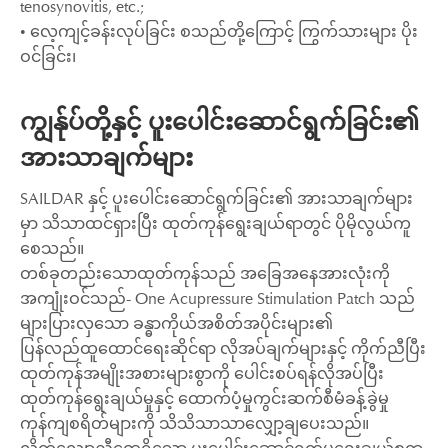
tenosynovitis, etc.;
• လေ့ကျင့်ခန်းလုပ်ခြင်း စသည်တို့ကြောင့် ကြွက်သားများ ပိုး
ဝင်ခြင်း၊
ကျွန်ုပ်တို့နှင့် ပူးပေါင်းဆောင်ရွက်ခြင်း၏
အားသာချက်များ
SAILDAR နှင့် ပူးပေါင်းဆောင်ရွက်ခြင်း၏ အားသာချက်များ
မှာ သိသာထင်ရှားပြီး ထုတ်ကုန်ရွေးချယ်ရာတွင် ပိုမိုလွယ်ကူ
စေသည်။
တစ်ခုတည်းသောထုတ်ကုန်သည် အခြေအနေအားလုံးကို
အကျုံးဝင်သည်- One Acupressure Stimulation Patch သည်
များပြားလှသော ခန္ဓာကိုယ်အစိတ်အပိုင်းများ၏
ပြန်လည်ထူထောင်ရေးဆိုင်ရာ လိုအပ်ချက်များနှင့် ကိုက်ညီပြီး
ထုတ်ကုန်အမျိုးအစားများစွာကို ပေါင်းစပ်ရန်လိုအပ်ပြီး
ထုတ်ကုန်ရွေးချယ်မှုနှင့် ထောက်ပံ့မှုကွင်းဆက်စီမံခန့်ခွဲမှု
ကုန်ကျစရိတ်များကို သိသိသာသာလျှော့ချပေးသည်။