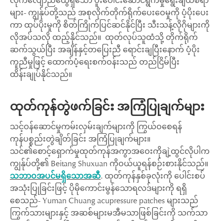
လိုက်လျောညီထွေရှိသော ပူးပေါင်းဆောင်ရွက်မှုရွေးချယ်စရာ
များ- ကျွန်ုပ်တို့သည် အစုလိုက်တိုက်ရိုက်ပေးဝေမှုကို ပံ့ပိုးပေး
ကာ ထုပ်ပိုးမှုကို စိတ်ကြိုက်ပြင်ဆင်နိုင်ပြီး သီးသန့်လိုဂိုများကို
လိုအပ်သလို ထည့်နိုင်သည်။ ထုတ်လုပ်သူထံသို့ တိုက်ရိုက်
ဆက်သွယ်ပြီး အချိန်နှင့်တပြေးညီ ရောင်းချပြီးနောက် ပံ့ပိုး
ကူညီမှုဖြင့် ထောက်ပံ့ရေးစက်ဝန်းသည် တည်ငြိမ်ပြီး
ထိန်းချုပ်နိုင်သည်။
ထုတ်ကုန်တွဲဖက်ခြင်း အကြံပြုချက်များ
သင့်ဝန်ဆောင်မှုကမ်းလှမ်းချက်များကို ကြွယ်ဝစေရန်
ကုန်ပစ္စည်းတွဲချိတ်ခြင်း အကြံပြုချက်များ။
သင်၏စောင့်ရှောက်မှုထုတ်ကုန်အကွာအဝေးကိုချဲ့ထွင်လိုပါက
ကျွန်ုပ်တို့၏ Beitang Shuxuan ကိုဝယ်ယူရန်စဉ်းစားနိုင်သည်။
သဘာဝအပင်မရှိသောအဆီ
. ထုတ်ကုန်နှစ်ခုလုံးကို ပေါင်းစပ်
အသုံးပြုခြင်းဖြင့် ပိုမိုကောင်းမွန်သောရလဒ်များကို ရရှိ
စေသည်- Yuman Chuang acupressure patches များသည်
ကြွက်သားများနှင့် အဆစ်များမအီမသာဖြစ်ခြင်းကို သက်သာ