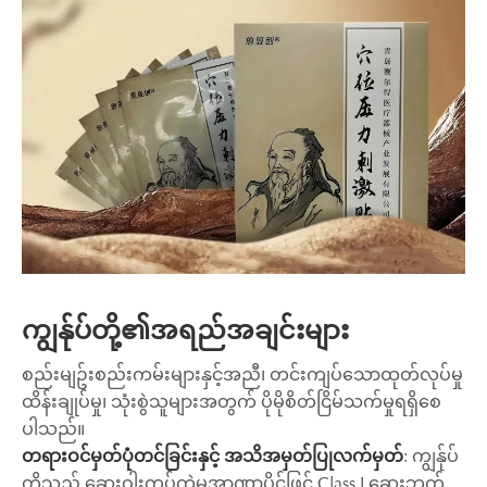
ကျွန်ုပ်တို့၏အရည်အချင်းများ
စည်းမျဥ်းစည်းကမ်းများနှင့်အညီ၊ တင်းကျပ်သောထုတ်လုပ်မှု
ထိန်းချုပ်မှု၊ သုံးစွဲသူများအတွက် ပိုမိုစိတ်ငြိမ်သက်မှုရရှိစေ
ပါသည်။
တရားဝင်မှတ်ပုံတင်ခြင်းနှင့် အသိအမှတ်ပြုလက်မှတ်
: ကျွန်ုပ်
တို့သည် ဆေးဝါးကွပ်ကဲမှုအာဏာပိုင်ဖြင့် Class I ဆေးဘက်