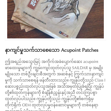
နာကျင်မှုသက်သာစေသော Acupoint Patches
ဤအရည်အသွေးမြင့် အကိုက်အခဲပျောက်ဆေး acupoint
ဖာထေးမှုများကို ကျွမ်းကျင်ထုတ်လုပ်သူ SAILDAR မှ အမျိုး
မျိုးသော တစ်ဦးချင်းစီအတွက် အဆစ်နှင့် ကြွက်သားနာကျင်
မှုကို သက်သာစေရန် ဖန်တီးထားသည်။ ကျွန်ုပ်တို့သည် Class I
ဆေးပစ္စည်းထုတ်လုပ်သူအဖြစ် အသိအမှတ်ပြုခံရပြီး ကျွန်ုပ်
တို့၏ထုတ်ကုန်များကို စံချိန်စံညွှန်းနှင့်အညီ တင်းကြပ်စွာ
ထုတ်လုပ်ပါသည်။ ကျွန်ုပ်တို့သည် ကျွန်ုပ်တို့၏စက်ရုံမှ
တိုက်ရိုက် OEM ထုတ်လုပ်မှုဝန်ဆောင်မှုများကို တစ်နေရာ