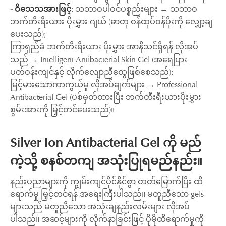
- ဝိသေသအားဖြင့်
: သဘာဝပါဝင်ပစ္စည်းများ → သဘာဝ
ဘက်တီးရီးယား ပိုးမွှား ဂျယ် (ဓာတု ဝန်ထုပ်ဝန်ပိုးကို လျှော့ချ
ပေးသည်);
ကြာရှည်ခံ ဘက်တီးရီးယား ပိုးမွှား အာနိသင်ရှိရန် လိုအပ်
သည် → Intelligent Antibacterial Skin Gel (အရေပြား
ပတ်ဝန်းကျင်နှင့် လိုက်လျောညီထွေဖြစ်စေသည်);
မြင့်မားသောကာကွယ်မှု လိုအပ်ချက်များ → Professional
Antibacterial Gel (ပစ်မှတ်ထားပြီး ဘက်တီးရီးယားပိုးမွှား
စွမ်းအားကို မြှင့်တင်ပေးသည်)။
Silver Ion Antibacterial Gel ကို မည်
ကဲ့သို့ စနစ်တကျ အသုံးပြုရမည်နည်း။
နည်းပညာများကို ကျွမ်းကျင်ပိုင်နိုင်စွာ တတ်မြောက်ပြီး ထိ
ရောက်မှု မြှင့်တင်ရန် အရေးကြီးပါသည်။ မတူညီသော gels
များသည် မတူညီသော အသုံးချနည်းလမ်းများ လိုအပ်
ပါသည်။ အဆင့်များကို လိုက်နာခြင်းဖြင့် ပိုမိုထိရောက်မှုကို