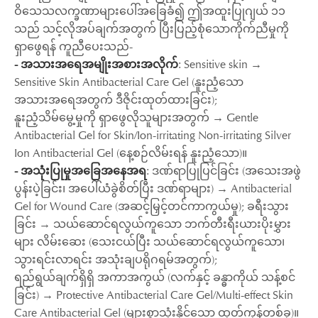
ဝိသေသလက္ခဏာများပေါ်အခြေခံ၍ ဤအထူးပြုဂျယ် ၁၁
သည် သင့်လိုအပ်ချက်အတွက် ပြီးပြည့်စုံသောကိုက်ညီမှုကို
ရှာဖွေရန် ကူညီပေးသည်-
- အသားအရေအမျိုးအစားအလိုက်
: Sensitive skin →
Sensitive Skin Antibacterial Care Gel (နူးညံ့သော
အသားအရေအတွက် ဒီဇိုင်းထုတ်ထားခြင်း);
နူးညံ့သိမ်မွေ့မှုကို ရှာဖွေလိုသူများအတွက် → Gentle
Antibacterial Gel for Skin/Ion-irritating Non-irritating Silver
Ion Antibacterial Gel (နေ့စဉ်လိမ်းရန် နူးညံ့သော)။
- အသုံးပြုမှုအခြေအနေအရ
: ဒဏ်ရာပြုပြင်ခြင်း (အသေးအဖွဲ
ပွန်းပဲ့ခြင်း၊ အပေါ်ယံခွဲစိတ်ပြီး ဒဏ်ရာများ) → Antibacterial
Gel for Wound Care (အဆင့်မြှင့်တင်ကာကွယ်မှု); ခရီးသွား
ခြင်း → သယ်ဆောင်ရလွယ်ကူသော ဘက်တီးရီးယားပိုးမွှား
များ လိမ်းဆေး (သေးငယ်ပြီး သယ်ဆောင်ရလွယ်ကူသော၊
သွားရင်းလာရင်း အသုံးချပရိုဂရမ်အတွက်);
ရည်ရွယ်ချက်ရှိရှိ အကာအကွယ် (လက်နှင့် ခန္ဓာကိုယ် သန့်စင်
ခြင်း) → Protective Antibacterial Care Gel/Multi-effect Skin
Care Antibacterial Gel (များစွာသုံးနိုင်သော ထုတ်ကုန်တစ်ခု)။