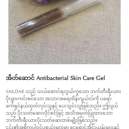
အိတ်ဆောင် Antibacterial Skin Care Gel
SAILDAR သည် သယ်ဆောင်ရလွယ်ကူသော ဘက်တီးရီးယား
ပိုးမွှားကင်းစင်သော အသားအရေထိန်းဂျယ်လ်ကို ပရော်
ဖက်ရှင်နယ်ထုတ်လုပ်သူနှင့် ပေးသွင်းသူဖြစ်သည်။ ဤဂျယ်
သည် ပိုးသတ်ဆေးလိုင်စင်ဖြင့် အသိအမှတ်ပြုထားသော
ဘက်တီးရီးယားပိုးသတ်ဆေးတစ်မျိုးဖြစ်သည်။
၎င်း၏အဓိကပါဝင်ပစ္စည်းများမှာ ငွေရောင်အိုင်းယွန်းများနှင့်