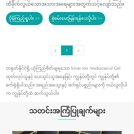
ထိခိုက်လွယ်သောအသားအရေများအတွက်သင့်လျော်သည်။
ပိုမိုကြည့်ရှုပါ။ >>
စုံစမ်းမေးမြန်းရန်ပေးပို့ပါ။ >>
«
1
»
တရုတ်နိုင်ငံရှိ ယုံကြည်စိတ်ချရသော Silver Ion Antibacterial Gel
ထုတ်လုပ်သူနှင့် ပေးသွင်းသူအနေဖြင့်၊ ကျွန်ုပ်တို့တွင် ကျွန်ုပ်တို့၏
စက်ရုံရှိပါသည်။ အရည်အသွေးနှင့် ဖက်ရှင်ပစ္စည်းများကို ဝယ်ယူလိုပါ
က ကျွန်ုပ်တို့ထံ ဆက်သွယ်ပါ။
သတင်းအကြံပြုချက်များ