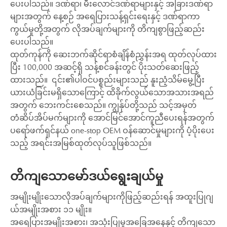
ပေးပါသည်။ ဒဏ်ရာ၊ မီးလောင်ဒဏ်ရာများနှင့် အခြားဒဏ်ရာ
များအတွက် နေ့စဉ် အရေပြားသန့်ရှင်းရေးနှင့် ဒဏ်ရာကာ
ကွယ်မှုတို့အတွက် လိုအပ်ချက်များကို တိကျစွာဖြည့်ဆည်း
ပေးပါသည်။
ထုတ်ကုန်ကို ဆေးဘက်ဆိုင်ရာစံချိန်စံညွှန်းအရ ထုတ်လုပ်ထား
ပြီး 100,000 အဆင့်ရှိ သန့်စင်ခန်းတွင် ပိုးသတ်ဆေးဖြည့်
ထားသည်။ ၎င်း၏ပါဝင်ပစ္စည်းများသည် နူးညံ့သိမ်မွေ့ပြီး
ယားယံခြင်းမရှိသောကြောင့် ထိခိုက်လွယ်သောအသားအရည်
အတွက် ဘေးကင်းစေသည်။ ကျွန်ုပ်တို့သည် သင့်အမှတ်
တံဆိပ်အိပ်မက်များကို အောင်မြင်အောင်ကူညီပေးရန်အတွက်
ပရော်ဖက်ရှင်နယ် one-stop OEM ဝန်ဆောင်မှုများကို ပံ့ပိုးပေး
သည့် အရင်းအမြစ်ထုတ်လုပ်သူဖြစ်သည်။
တိကျသောမော်ဒယ်ရွေးချယ်မှု
အမျိုးမျိုးသောလိုအပ်ချက်များကိုဖြည့်ဆည်းရန် အထူးပြုဂျ
ယ်အမျိုးအစား ၁၁ မျိုး။
အရေပြားအမျိုးအစား၊ အသုံးပြုမှုအခြေအနေနှင့် တိကျသော