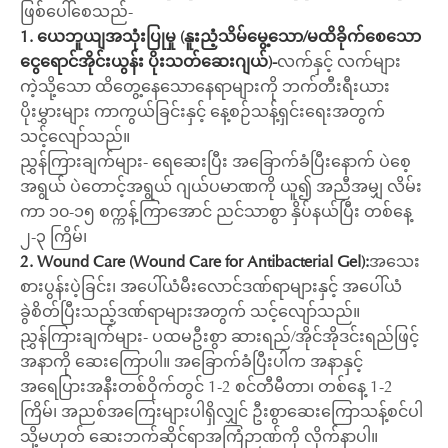
ဖြစ်ပေါ်စေသည်-
1. ယေဘူယျအသုံးပြုမှု (နူးညံ့သိမ်မွေ့သော/မထိခိုက်စေသော
ငွေရောင်အိုင်းယွန်း ပိုးသတ်ဆေးဂျယ်)-
လက်နှင့် လက်များ
ကဲ့သို့သော ထိတွေ့နေသောနေရာများကို ဘက်တီးရီးယား
ပိုးမွှားများ ကာကွယ်ခြင်းနှင့် နေ့စဉ်သန့်ရှင်းရေးအတွက်
သင့်လျော်သည်။
ညွှန်ကြားချက်များ- ရေဆေးပြီး အခြောက်ခံပြီးနောက် ပဲစေ့
အရွယ် ပဲတောင့်အရွယ် ဂျယ်ပမာဏကို ယူ၍ အညီအမျှ လိမ်း
ကာ ၁၀-၁၅ စက္ကန့်ကြာအောင် ညင်သာစွာ နှိပ်နယ်ပြီး တစ်နေ့
၂-၃ ကြိမ်၊
2. Wound Care (Wound Care for Antibacterial Gel):
အသေး
စားပွန်းပဲ့ခြင်း၊ အပေါ်ယံမီးလောင်ဒဏ်ရာများနှင့် အပေါ်ယံ
ခွဲစိတ်ပြီးသည့်ဒဏ်ရာများအတွက် သင့်လျော်သည်။
ညွှန်ကြားချက်များ- ပထမဦးစွာ ဆားရည်/အိုင်အိုဒင်းရည်ဖြင့်
အနာကို ဆေးကြောပါ။ အခြောက်ခံပြီးပါက အနာနှင့်
အရေပြားအနီးတစ်ဝိုက်တွင် 1-2 စင်တီမီတာ၊ တစ်နေ့ 1-2
ကြိမ်၊ အညစ်အကြေးများပါရှိလျှင် ဦးစွာဆေးကြောသန့်စင်ပါ
သို့မဟုတ် ဆေးဘက်ဆိုင်ရာအကြံဉာဏ်ကို လိုက်နာပါ။