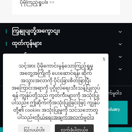
ကြှနျုပျတို့အကွောငျး
ထုတ်ကုန်များ
သတင်း
X
သင့်အား ပိုမိုကောင်းမွန်သောကြည့်ရှုမှု
ကြှနျုပျတို့ကိုဆကျသှယျရနျ
အတွေ့အကြုံကို ပေးဆောင်ရန်၊ ဆိုက်
အသွားအလာကို ပိုင်းခြားစိတ်ဖြာပြီး
အကြောင်းအရာကို ပုဂ္ဂိုလ်ရေးသီးသန့်ပြုလုပ်
Links
|
Sitemap
|
RSS
|
XML
|
ကိုယ်ရေးအချက်အလက်မူဝါဒ
ရန် ကျွန်ုပ်တို့သည် ကွတ်ကီးများကို အသုံးပြု
ပါသည်။ ဤဆိုက်ကိုအသုံးပြုခြင်းဖြင့် ကျွန်ုပ်
မူပိုင်ခွင့် © 2026 Qingdao SAILDAR Medical Device Industry
တို့၏ cookies အသုံးပြုမှုကို သင်သဘောတူ
Development Co., Ltd. All rights reserved.
ပါသည်။
ကိုယ်ရေးအချက်အလက်မူဝါဒ
ငြင်းပယ်ပါ။
လက်ခံပါတယ်။