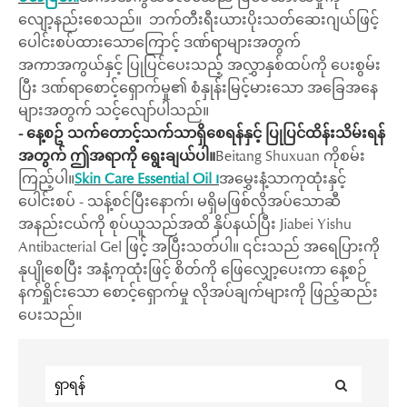
လျော့နည်းစေသည်။ ဘက်တီးရီးယားပိုးသတ်ဆေးဂျယ်ဖြင့်
ပေါင်းစပ်ထားသောကြောင့် ဒဏ်ရာများအတွက်
အကာအကွယ်နှင့် ပြုပြင်ပေးသည့် အလွှာနှစ်ထပ်ကို ပေးစွမ်း
ပြီး ဒဏ်ရာစောင့်ရှောက်မှု၏ စံနှုန်းမြင့်မားသော အခြေအနေ
များအတွက် သင့်လျော်ပါသည်။
- နေ့စဥ် သက်တောင့်သက်သာရှိစေရန်နှင့် ပြုပြင်ထိန်းသိမ်းရန်
အတွက် ဤအရာကို ရွေးချယ်ပါ။
Beitang Shuxuan ကိုစမ်း
ကြည့်ပါ။
Skin Care Essential Oil ၊
အမွှေးနံ့သာကုထုံးနှင့်
ပေါင်းစပ် - သန့်စင်ပြီးနောက်၊ မရှိမဖြစ်လိုအပ်သောဆီ
အနည်းငယ်ကို စုပ်ယူသည်အထိ နှိပ်နယ်ပြီး Jiabei Yishu
Antibacterial Gel ဖြင့် အပြီးသတ်ပါ။ ၎င်းသည် အရေပြားကို
နုပျိုစေပြီး အနံ့ကုထုံးဖြင့် စိတ်ကို ဖြေလျှော့ပေးကာ နေ့စဉ်
နက်ရှိုင်းသော စောင့်ရှောက်မှု လိုအပ်ချက်များကို ဖြည့်ဆည်း
ပေးသည်။