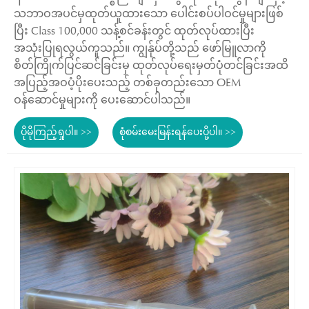
သဘာဝအပင်မှထုတ်ယူထားသော ပေါင်းစပ်ပါဝင်မှုများဖြစ်
ပြီး Class 100,000 သန့်စင်ခန်းတွင် ထုတ်လုပ်ထားပြီး
အသုံးပြုရလွယ်ကူသည်။ ကျွန်ုပ်တို့သည် ဖော်မြူလာကို
စိတ်ကြိုက်ပြင်ဆင်ခြင်းမှ ထုတ်လုပ်ရေးမှတ်ပုံတင်ခြင်းအထိ
အပြည့်အဝပံ့ပိုးပေးသည့် တစ်ခုတည်းသော OEM
ဝန်ဆောင်မှုများကို ပေးဆောင်ပါသည်။
ပိုမိုကြည့်ရှုပါ။ >>
စုံစမ်းမေးမြန်းရန်ပေးပို့ပါ။ >>