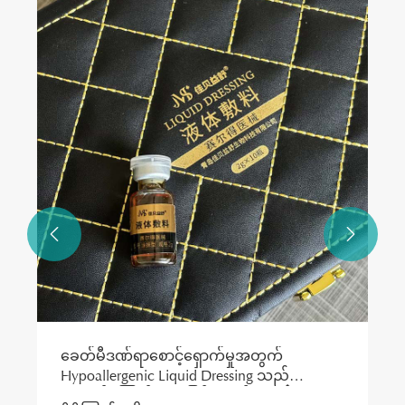
အဘယ်ကြောင့်ဆိုသော် Sunscreen သည်
Liquid Dressing ကို ပြုပြင်ခြင်းသည် ခေတ်မီ
အသားအရေကို ကာကွယ်ရန်အတွက် မရှိမဖြစ်
ပိုမိုကြည့်ရှုပါ။ >>
လိုအပ်လာရခြင်းဖြစ်ပါသည်။

