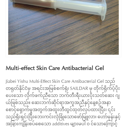
Multi-effect Skin Care Antibacterial Gel
Jiabei Yishu Multi-Effect Skin Care Antibacterial Gel သည်
တရုတ်နိုင်ငံမှ အရင်းအမြစ်စက်ရုံ၊ SAILDAR မှ တိုက်ရိုက်ပံ့ပိုး
ပေးသော လိုက်ဖက်ညီသော ဘက်တီးရီးယားပိုးသတ်ဆေး ဂျ
ယ်ဖြစ်သည်။ ဆေးဘက်ဆိုင်ရာအကူအညီနှင့်နေ့စဉ်အနာ
စောင့်ရှောက်မှုအတွက်အထူးတီထွင်ထုတ်လုပ်ထားပြီး၊ ၎င်း
သည်ရိုးရှင်းပြီးဘေးကင်းလုံခြုံသောဖော်မြူလာ၊ ဟော်မုန်းနှင့်
အခြားကျိန်းစပ်စေသော additives များမပါ ၀ င်သောကြောင့်