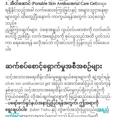
3. အိတ်ဆောင် (Portable Skin Antibacterial Care Gel):
ရေမ
ရရှိနိုင်သည့်အခါ လက်ဆေးကြောခြင်းနှင့် အများသူငှာနေရာ
များတွင် ထိတွေ့ပြီးနောက် ကာကွယ်ရန်အတွက် သင့်လျော်
သည်။
ညွှန်ကြားချက်များ- ပဲစေ့အရွယ် ဂျယ်လ်ပမာဏကို လက်ဖဝါး
ပေါ်သို့ ညှစ်ပြီး လက်/အရေပြားကို စုပ်ယူသည်အထိ ပွတ်သပ်
ကာ ရေဆေးရန် မလိုအပ်ဘဲ လိုအပ်သလို ပြန်လည် လိမ်းပေး
ပါ။
ဆက်စပ်စောင့်ရှောက်မှုအစီအစဉ်များ
သင့်အသားအရေထိန်းသိမ်းမှုရွေးချယ်စရာများကို ချဲ့ထွင်ရန်၊
silver ion antibacterial gel အပြင်၊ အောက်ဖော်ပြပါ ထုတ်ကုန်
နှစ်ခုသည် သင့်အသားအရေထိန်းသိမ်းမှုလုပ်ရိုးလုပ်စဉ်ကို
ကြွယ်ဝစေပြီး လိုအပ်ချက်များစွာကို ဖြည့်ဆည်းပေးနိုင်သည်-
- ပရော်ဖက်ရှင်နယ်အနာပြုပြင်ရန်အတွက်၊ ဤအရာကို
ရွေးချယ်ပါ။
: Jiabei Yishu နှင့် တွဲဖက်အသုံးပြုသည်။
အရည်
ဝတ်ခြင်း။
အကာအကွယ်ဖလင်သည် ပြင်ပယားယံမှုကို