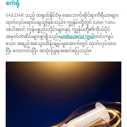
စက်ရုံ
SAILDAR သည် တရုတ်နိုင်ငံမှ ဆေးဘက်ဆိုင်ရာကိရိယာများ
ထုတ်လုပ်ရောင်းချသူဖြစ်သည်။ ကျွန်ုပ်တို့တွင် Jiabei Yishu
အပါအဝင် ကုန်ပစ္စည်းလိုင်းများနှင့် ကျွန်ုပ်တို့၏ကိုယ်ပိုင်
အမှတ်တံဆိပ်များစွာရှိသည်။
antibacterial ဂျယ်
တင်းကျပ်
သော အရည်အသွေးထိန်းချုပ်မှုအောက်တွင် ထုတ်လုပ်ထား
ပြီး ဘေးကင်းပြီး အသုံးပြုရအဆင်ပြေသည်။