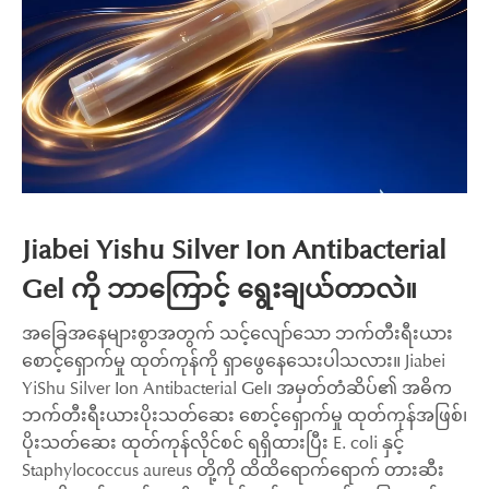
Jiabei Yishu Silver Ion Antibacterial
Gel ကို ဘာကြောင့် ရွေးချယ်တာလဲ။
အခြေအနေများစွာအတွက် သင့်လျော်သော ဘက်တီးရီးယား
စောင့်ရှောက်မှု ထုတ်ကုန်ကို ရှာဖွေနေသေးပါသလား။ Jiabei
YiShu Silver Ion Antibacterial Gel၊ အမှတ်တံဆိပ်၏ အဓိက
ဘက်တီးရီးယားပိုးသတ်ဆေး စောင့်ရှောက်မှု ထုတ်ကုန်အဖြစ်၊
ပိုးသတ်ဆေး ထုတ်ကုန်လိုင်စင် ရရှိထားပြီး E. coli နှင့်
Staphylococcus aureus တို့ကို ထိထိရောက်ရောက် တားဆီး