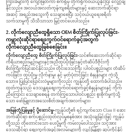
ကြားခံများကို ကျော်ဖြတ်ကာ စက်ရုံမှ တိုက်ရိုက်ဝယ်ယူနိုင်ပြီး လျှော့ချ
နိုင်သည်။ အလယ်အလတ်ကုန်ကျစရိတ်များနှင့် ဆေးဘက်ဆိုင်ရာ
အဆင့် အရည်အသွေးကို သေချာစေပြီး သင့်ဝယ်ယူရေးစရိတ်
သက်သာမှုကို သိသိသာသာ မြှင့်တင်ပေးပါသည်။
2. လိုက်လျောညီထွေရှိသော OEM စိတ်ကြိုက်ပြုလုပ်ခြင်း-
ကမ္ဘာလုံးဆိုင်ရာစျေးကွက်ဝင်ရောက်ခွင့်အတွက်
လိုက်လျောညီထွေဖြစ်စေခြင်း။
လိုက်လျောညီထွေ စိတ်ကြိုက်ပြုလုပ်ခြင်း-
သင်၏ဆေးဘက်ဆိုင်ရာ
ကိရိယာစည်းမျဉ်းများနှင့်အညီထုပ်ပိုးခြင်းနှင့်တံဆိပ်ဒီဇိုင်းကို
စိတ်ကြိုက်ပြင်ဆင်နိုင်သည်။ တိုင်းဒေသကြီး (ပါဝင်ပစ္စည်းများ တံဆိပ်
ကပ်ခြင်း၊ ထုပ်ပိုးမှု လိုက်နာမှု၊ နှင့် မှတ်ပုံတင်ခြင်း စံနှုန်းများ ကဲ့သို့
သော)။ ပြုပြင်ပြောင်းလဲမှုများကိုလည်း ကျွန်ုပ်တို့ ထောက်ခံပါသည်။
ထုတ်ကုန်သည် ဒေသန္တရစျေးကွက်ဝင်ရောက်ခွင့်စံနှုန်းများနှင့် ကိုက်
ညီကြောင်း သေချာစေရန် တက်ကြွသောပါဝင်ပစ္စည်း စူးစိုက်မှုကဲ့သို့
သော ဖော်မြူလာအသေးစိတ်အချက်အလက်များ၊
အမြန်တုံ့ပြန်မှုနှင့် ပို့ဆောင်မှု-
ကျွန်ုပ်တို့၏ ရင့်ကျက်သော Class II ဆေး
ဘက်ဆိုင်ရာ စက်ပစ္စည်းထုတ်လုပ်မှုစနစ်အား အသုံးချခြင်းဖြင့် ကျွန်ုပ်
တို့သည် တိုတောင်းသော ပေးပို့မှုကို ကမ်းလှမ်းပါသည်။ သင့်အား
ဒေသဆိုင်ရာ စျေးကွက်အခွင့်အလမ်းများကို လျင်မြန်စွာ ဆုပ်ကိုင်နိုင်