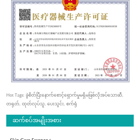
Hot Tags: ခွဲစိတ်ပြီးနောက်စောင့်ရှောက်မှုမရှိမဖြစ်လိုအပ်သောဆီ,
တရုတ်, ထုတ်လုပ်သူ, ပေးသွင်း, စက်ရုံ
ဆက်စပ်အမျိုးအစား