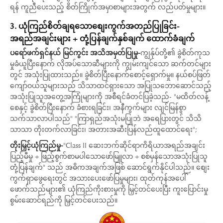
ရန် ကူညီပေးသည့် စိတ်ကြိုက်အမှာစာများအတွက် လည်ပတ်မှုများ။
3. ယုံကြည်စိတ်ချရသောစျေးကွက်အတည်ပြုခြင်း-
အရည်အချင်းများ + တုံ့ပြန်ချက်နှစ်ချက် ထောက်ခံချက်
ပရော်ဖက်ရှင်နယ် မြင်ကွင်း အသိအမှတ်ပြုမှု-
ကျွန်ုပ်တို့၏ ခွဲစိတ်ကုသ
မှုခံယူပြီးနောက် လိုအပ်သောဆီများကို ကျွမ်းကျင်သော ဆက်တင်များ
တွင် အသုံးပြုထားသည်။ ခွဲစိတ်ပြီးနောက်စောင့်ရှောက်မှု။ နယ်စပ်ဖြတ်
ကျော်ဝယ်သူများသည် သိသာထင်ရှားသော အပြုသဘောဆောင်သည့်
အသုံးပြုသူအတွေ့အကြုံများကို အစီရင်ခံတင်ပြခဲ့သည်- "မထိတ်လန့်
စေနှင့် ခွဲစိတ်ပြီးနောက် ခံစားရခြင်း၊ အနီကွက်များ လျင်မြန်စွာ
သက်သာလာပါသည်" "ကြာရှည်အသုံးမပြုဘဲ အရေပြားတွင် သိသိ
သာသာ တိုးတက်လာခြင်း၊ အတားအဆီးပြန်လည်ထူထောင်ရေး";
တိုးမြှင့်ယုံကြည်မှု-
"Class II ဆေးဘက်ဆိုင်ရာကိရိယာအရည်အချင်း
ပြည့်မီမှု + ဖြည့်စွက်စာမပါသောဖော်မြူလာ + စစ်မှန်သောအသုံးပြုသူ
တုံ့ပြန်ချက်" သည် အဓိကအချက်အဖြစ် ဆောင်ရွက်နိုင်ပါသည်။ စျေး
ကွက်ရှာဖွေရေးတွင် အသားပေးဖော်ပြမှုများ၊ ထုတ်ကုန်အပေါ်
ဖောက်သည်များ၏ ယုံကြည်ကိုးစားမှုကို မြှင့်တင်ပေးပြီး ကူးပြောင်းမှု
စွမ်းဆောင်ရည်ကို မြှင့်တင်ပေးသည်။