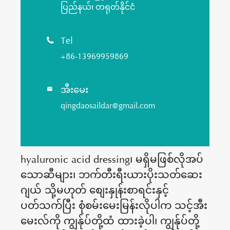
ပြည်နယ်၊ တရုတ်နိုင်ငံ
Tel

+86-13969959869
အီးမေး

qingdaosaildar@gmail.com
hyaluronic acid dressing၊ မရှိမဖြစ်လိုအပ်
သောဆီများ၊ ဘက်တီးရီးယားပိုးသတ်ဆေး
ဂျယ် သို့မဟုတ် စျေးနှုန်းစာရင်းနှင့်
ပတ်သက်ပြီး စုံစမ်းမေးမြန်းလိုပါက သင့်အီး
မေးလ်ကို ကျွန်ုပ်တို့ထံ ထားခဲ့ပါ၊ ကျွန်ုပ်တို့