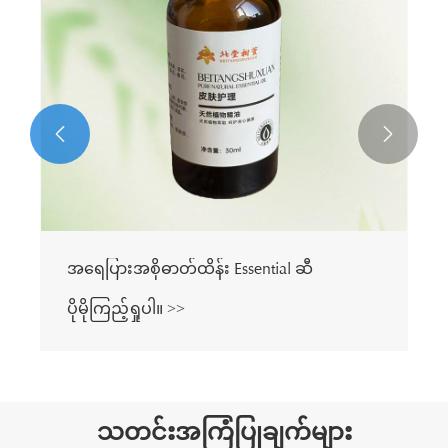


အရေပြားအစိုဓာတ်ထိန်း Essential ဆီ
ပိုမိုကြည့်ရှုပါ။ >>
သတင်းအကြံပြုချက်များ