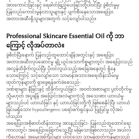
အားကောင်းခြင်းနှင့် ရေဓါတ်ဖြည့်ပေးခြင်းတို့ပါဝင်ပြီး ခွဲစိတ်မှုမှ
ပြန်လည်ကောင်းမွန်လာသူများနှင့် ပျက်စီးနေသောအရေပြား
အတားအဆီးရှိသူများအတွက် သင့်လျော်ပါသည်။
Professional Skincare Essential Oil ကို ဘာ
ကြောင့် လိုအပ်တာလဲ။
ခွဲစိတ်ပြီးနောက် ပြန်လည်ထူထောင်ချိန်အတွင်းနှင့် အရေပြား
အတားအဆီးလုပ်ဆောင်မှု ချို့ယွင်းသောကိစ္စများတွင်၊ အရေပြားသည်
အလွန်ထိခိုက်လွယ်ပြီး ပိုးဝင်လွယ်သည့်အခြေအနေတွင် ရှိနေ
သောကြောင့် သင့်လျော်သော သာမာန်အသားအရေထိန်းသိမ်းမှု
ထုတ်ကုန်များကို ရှာဖွေရန်ခက်ခဲစေသည်-
ဒဏ်ရာများ နီခြင်းနှင့် ထိခိုက်လွယ်ခြင်း- အဝတ်အစားများ ပွတ်တိုက်မှု
သို့မဟုတ် အပူချိန် အပြောင်းအလဲများကဲ့သို့ အသေးစား ယားယံမှု
များသည်ပင် ယားယံခြင်း နှင့် ယားယံခြင်းတို့ကို ဖြစ်စေနိုင်ပြီး ယားယံ
ခြင်းမရှိသော၊ hypoallergenic ပရော်ဖက်ရှင်နယ် ပြုပြင်မှု လိုအပ်
ပါသည်။
အရေပြားအစိုဓာတ်ထိန်းထားမှု အားနည်းခြင်း- ပြန်လည်ထူထောင်ရေး
ကာလတွင်၊ အရေပြားခြောက်သွေ့ပြီး မမြဲသောဖြစ်လာသည်။ အယ်လ်
ကိုဟောနှင့် အမွှေးအကြိုင်များ ပါဝင်သော သာမန်ထုတ်ကုန်များသည်