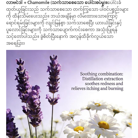
လာဗင်ဒါ + Chamomile (သက်သာစေသော ပေါင်းစပ်မှု)။
ပေါင်းခံ
ထုတ်ယူခြင်းသည် သက်သာစေသော တက်ကြွသော ပါဝင်ပစ္စည်းများ
ကို ထိန်းသိမ်းပေးသည်။ ဘယ်အချိန်မှာ လိမ်းထားသောကြောင့်
ရောင်ရမ်းခြင်းများကို လျင်မြန်စွာ သက်သာစေပြီး ယားယံခြင်းနှင့်
ပူလောင်ခြင်းများကို သက်သာပျောက်ကင်းစေကာ အသုံးပြုရန်
သင့်တော်ပါသည်။ ခွဲစိတ်ပြီးနောက် အလွန်ထိခိုက်လွယ်သော
အရေပြား၊