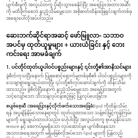
ပျက်စီးမှုကို အလွယ်တကူ ပိုဆိုးသွားစေနိုင်ပြီး အရေပြားအတားအဆီး
ကို မထိခိုက်စေဘဲ နူးညံ့သိမ်မွေ့သော အစိုဓာတ်ထိန်းဖြေရှင်းချက်တစ်ခု
အရေးပေါ်လိုအပ်ပါသည်။
ဆေးဘက်ဆိုင်ရာအဆင့် ဖော်မြူလာ- သဘာဝ
အပင်မှ ထုတ်ယူမှုများ + ယားယံခြင်း နှင့် ဘေး
ကင်းရေး အာမခံချက်
1. ပင်တိုင်ထုတ်ယူပါဝင်ပစ္စည်းများနှင့် ၎င်းတို့၏အာနိသင်များ
ခွဲစိတ်ကုသပြီးနောက် ပြုစုစောင့်ရှောက်မှုတစ်ခုစီ၏ ပါဝင်ပစ္စည်းများကို
သေချာစွာရွေးချယ်ထားပြီး ၎င်းတို့၏လုပ်ဆောင်ချက်ကို ထိန်းသိမ်း
ထားသည်။ ခွဲစိတ်ပြီးနောက် နူးညံ့သိမ်မွေ့သော အရေပြားအတွက်
သင့်လျော်သော သီးသန့်လုပ်ငန်းစဉ်ဖြင့် ပြုလုပ်ပေးခြင်း။
စပျစ်စေ့ဆီ (အရေပြားနှင့်လိုက်ဖက်သောအခြေခံ)
lipid ကိုထိန်းသိမ်း
ရန် အပူချိန်နိမ့်သောနေရာတွင် ထုတ်ယူထားသော သန့်စင်မြင့်ကုန်ကြမ်း
များကို ရွေးချယ်ထားပါသည်။ ပေါ့ပါးပြီး အလွယ်တကူ စုပ်ယူနိုင်သော
texture နှင့် စေးကပ်မှုမရှိသော လုပ်ဆောင်မှု။ ပျက်စီးနေသော
အသားအရေအတွက် မရှိမဖြစ်လိုအပ်သော lipid များကို ပြန်လည်