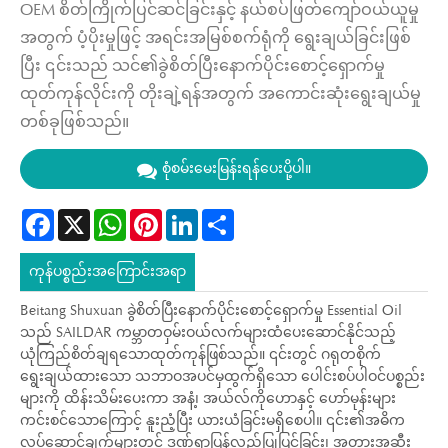
OEM စိတ်ကြိုက်ပြင်ဆင်ခြင်းနှင့် နယ်စပ်ဖြတ်ကျော်ဝယ်ယူမှု
အတွက် ပံ့ပိုးမှုဖြင့် အရင်းအမြစ်စက်ရုံကို ရွေးချယ်ခြင်းဖြစ်
ပြီး ၎င်းသည် သင်၏ခွဲစိတ်ပြီးနောက်ပိုင်းစောင့်ရှောက်မှု
ထုတ်ကုန်လိုင်းကို တိုးချဲ့ရန်အတွက် အကောင်းဆုံးရွေးချယ်မှု
တစ်ခုဖြစ်သည်။
စုံစမ်းမေးမြန်းရန်ပေးပို့ပါ။
Facebook
X
WhatsApp
Pinterest
LinkedIn
Share
ကုန်ပစ္စည်းအကြောင်းအရာ
Beitang Shuxuan ခွဲစိတ်ပြီးနောက်ပိုင်းစောင့်ရှောက်မှု Essential Oil
သည် SAILDAR ကမ္ဘာတဝှမ်းဝယ်လက်များထံပေးဆောင်နိုင်သည့်
ယုံကြည်စိတ်ချရသောထုတ်ကုန်ဖြစ်သည်။ ၎င်းတွင် ဂရုတစိုက်
ရွေးချယ်ထားသော သဘာဝအပင်မှထွက်ရှိသော ပေါင်းစပ်ပါဝင်ပစ္စည်း
များကို ထိန်းသိမ်းပေးကာ အနံ့၊ အယ်လ်ကိုဟောနှင့် ဟော်မုန်းများ
ကင်းစင်သောကြောင့် နူးညံ့ပြီး ယားယံခြင်းမရှိစေပါ။ ၎င်း၏အဓိက
လုပ်ဆောင်ချက်များတွင် ဒဏ်ရာပြန်လည်ပြုပြင်ခြင်း၊ အတားအဆီး