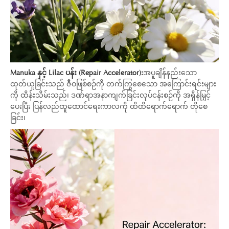
Manuka နှင့် Lilac ပန်း (Repair Accelerator):
အပူချိန်နည်းသော
ထုတ်ယူခြင်းသည် ဇီဝဖြစ်စဉ်ကို တက်ကြွစေသော အကြောင်းရင်းများ
ကို ထိန်းသိမ်းသည်၊ ဒဏ်ရာအနာကျက်ခြင်းလုပ်ငန်းစဉ်ကို အရှိန်မြှင့်
ပေးပြီး ပြန်လည်ထူထောင်ရေးကာလကို ထိထိရောက်ရောက် တိုစေ
ခြင်း၊