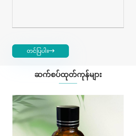
တင်ပြပါ။

ဆက်စပ်ထုတ်ကုန်များ