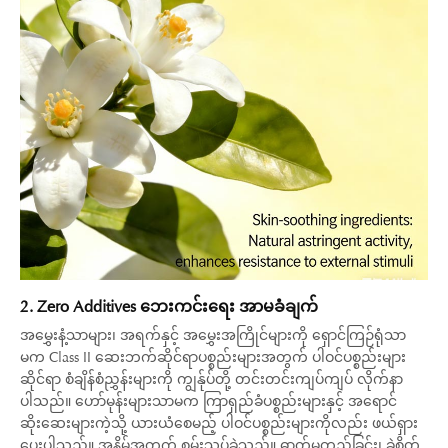
2. Zero Additives ဘေးကင်းရေး အာမခံချက်
အမွှေးနံ့သာများ၊ အရက်နှင့် အမွှေးအကြိုင်များကို ရှောင်ကြဉ်ရုံသာ
မက Class II ဆေးဘက်ဆိုင်ရာပစ္စည်းများအတွက် ပါဝင်ပစ္စည်းများ
ဆိုင်ရာ စံချိန်စံညွှန်းများကို ကျွန်ုပ်တို့ တင်းတင်းကျပ်ကျပ် လိုက်နာ
ပါသည်။ ဟော်မုန်းများသာမက ကြာရှည်ခံပစ္စည်းများနှင့် အရောင်
ဆိုးဆေးများကဲ့သို့ ယားယံစေမည့် ပါဝင်ပစ္စည်းများကိုလည်း ဖယ်ရှား
ပေးပါသည်။ အနိမ့်အတွက် စမ်းသပ်ခဲ့သည်။ ဓာတ်မတည့်ခြင်း၊ ခွဲစိတ်