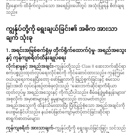
ပြီးနောက် ထိခိုက်လွယ်သော အရေပြားပေါ်တွင် အသုံးပြုရန် စိတ်ချရ
သည်။
ကျွန်ုပ်တို့ကို ရွေးချယ်ခြင်း၏ အဓိက အားသာ
ချက် သုံးခု
1. အရင်းအမြစ်စက်ရုံမှ တိုက်ရိုက်ထောက်ပံ့မှု- အရည်အသွေး
နှင့် ကုန်ကျစရိတ်ထိန်းချုပ်ရေး
လိုက်နာမှုနှင့် အရည်အချင်း-
ကျွန်ုပ်တို့သည် Class II ဆေးဘက်ဆိုင်ရာ
စက်ပစ္စည်းထုတ်လုပ်ရေးလိုင်စင်ကို ကိုင်ဆောင်ထားသည်။ ကုန်ကြမ်း
ဝယ်ယူရေးကနေပြီးတော့ ဖော်မြူလာကို ဖြည့်စွက်ခြင်းနှင့် စမ်းသပ်
ခြင်းအထိ လုပ်ငန်းစဉ်တစ်ခုလုံးသည် "ဆေးဘက်ဆိုင်ရာကိရိယာ
ထုတ်လုပ်မှု အရည်အသွေးနှင့် ကိုက်ညီပါသည်။ စီမံခန့်ခွဲမှုစံနှုန်းများ။"
အစုလိုက် အမှာစာများနှင့် နမူနာများသည် တသမတ်တည်း
အရည်အသွေးကို ထိန်းသိမ်းထားပြီး ပြီးပြည့်စုံသော အရည်အချင်းကို
ပေးစွမ်းနိုင်ပါသည်။ နယ်စပ်ဖြတ်ကျော်မှတ်ပုံတင်ခြင်းဆိုင်ရာ
စာရွက်စာတမ်းများ၊
ကုန်ကျစရိတ် အားသာချက်-
ကျွန်ုပ်တို့ကို ရွေးချယ်ခြင်းဖြင့်၊ သင်သည်