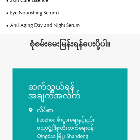
Skin Care Essence ၊
Eye Nourishing Serum ၊
Anti-Aging Day and Night Serum
စုံစမ်းမေးမြန်းရန်ပေးပို့ပါ။
ဆက်သွယ်ရန်
အချက်အလက်
လိပ်စာ

Jiaozhou စီးပွားရေးနှင့်နည်း
ပညာဖွံ့ဖြိုးတိုးတက်ရေးဇုန်၊
Qingdao မြို့၊ Shandong