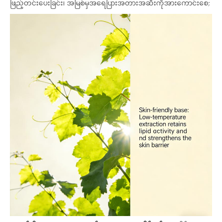
ဖြည့်တင်းပေးခြင်း၊ အမြစ်မှအရေပြားအတားအဆီးကိုအားကောင်းစေ;