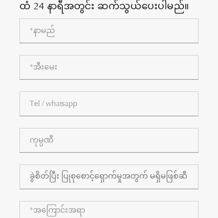
ထံ 24 နာရီအတွင်း ဆက်သွယ်ပေးပါမည်။