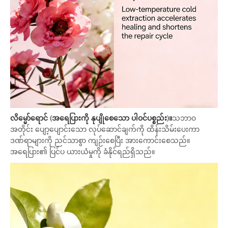
လိမ္မော်ရောင် (အရေပြားကို နုပျိုစေသော ပါဝင်ပစ္စည်း)။
သဘာဝ
အတိုင်း ပျော့ပျောင်းသော လုပ်ဆောင်ချက်ကို ထိန်းသိမ်းပေးကာ
ဒဏ်ရာများကို ညင်သာစွာ ကျဉ်းစေပြီး အားကောင်းစေသည်။
အရေပြား၏ ပြင်ပ ယားယံမှုကို ခံနိုင်ရည်ရှိသည်။