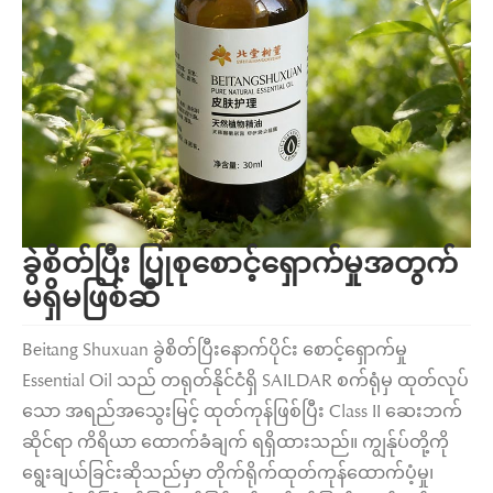
ခွဲစိတ်ပြီး ပြုစုစောင့်ရှောက်မှုအတွက်
မရှိမဖြစ်ဆီ
Beitang Shuxuan ခွဲစိတ်ပြီးနောက်ပိုင်း စောင့်ရှောက်မှု
Essential Oil သည် တရုတ်နိုင်ငံရှိ SAILDAR စက်ရုံမှ ထုတ်လုပ်
သော အရည်အသွေးမြင့် ထုတ်ကုန်ဖြစ်ပြီး Class II ဆေးဘက်
ဆိုင်ရာ ကိရိယာ ထောက်ခံချက် ရရှိထားသည်။ ကျွန်ုပ်တို့ကို
ရွေးချယ်ခြင်းဆိုသည်မှာ တိုက်ရိုက်ထုတ်ကုန်ထောက်ပံ့မှု၊