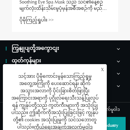
Soothing Eye Spa Mask သည် သင်၏နေ့စဉ်
မျက်လုံးထိန်းသိမ်းမှုပုံမှန်အစီအစဉ်ကို မည်သို့
တိုးတက်စေနိုင်သနည်း။
ပိုမိုကြည့်ရှုပါ။ >>
ကြှနျုပျတို့အကွောငျး
ထုတ်ကုန်များ
X
သတင်း
သင့်အား ပိုမိုကောင်းမွန်သောကြည့်ရှုမှု
အတွေ့အကြုံကို ပေးဆောင်ရန်၊ ဆိုက်
ကြှနျုပျတို့ကိုဆကျသှယျရနျ
အသွားအလာကို ပိုင်းခြားစိတ်ဖြာပြီး
အကြောင်းအရာကို ပုဂ္ဂိုလ်ရေးသီးသန့်ပြုလုပ်
ရန် ကျွန်ုပ်တို့သည် ကွတ်ကီးများကို အသုံးပြု
Links
|
Sitemap
|
RSS
|
XML
|
ကိုယ်ရေးအချက်အလက်မူဝါဒ
ပါသည်။ ဤဆိုက်ကိုအသုံးပြုခြင်းဖြင့် ကျွန်ုပ်
တို့၏ cookies အသုံးပြုမှုကို သင်သဘောတူ
မူပိုင်ခွင့် © 2026 Qingdao SAILDAR Medical Device Industry
ပါသည်။
ကိုယ်ရေးအချက်အလက်မူဝါဒ