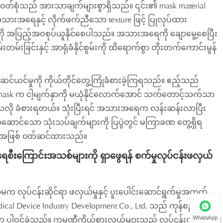
 acid ၀တ်စုံသည် အားသာချက်များစွာရှိသည်။ ၎င်း၏ mask material
အသားအရေနှင့် လိုက်ဖက်ညီသော texture ဖြင့် ပြုလုပ်ထား
ို အပြည့်အဝစုပ်ယူနိုင်စေပါသည်။ အသားအရေကို ချောမွေ့စေပြီး
းခြင်းနှင့် အာရုံခံနိုင်စွမ်းကို ထိရောက်စွာ တိုးတက်ကောင်းမွန်
င်ယင်မှုကို ကိုယ်တိုင်တွေ့ကြုံခံစားခဲ့ကြရသည်။ ဧည့်သည်
ဒီ mask က ငါ့မျက်နှာကို မယုံနိုင်လောက်အောင် သက်တောင့်သက်သာ
သလို ခံစားရတယ်။ သုံးပြီးရင် အသားအရေက လန်းဆန်းလာပြီး
ောင်သော သုံးသပ်ချက်များကို ပြပွဲတွင် မကြာခဏ တွေ့ရှိရ
န်" အဖြစ် ၀တ်ဆင်ထားသည်။
ီးကြောင်းအသစ်များကို ရှာဖွေရန် စက်မှုလုပ်ငန်းဖလှယ်
ုပ်ငန်းဆိုင်ရာ ဖလှယ်မှုနှင့် ပူးပေါင်းဆောင်ရွက်မှုအတွက်
 Device Industry Development Co., Ltd. သည် ကုန်စည်ပြပွဲ
WhatsApp
စွာ ပါဝင်ခဲ့သည်။ ကုမ္ပဏီကိုယ်စားလှယ်များသည် လုပ်ငန်းကျွမ်းကျင်