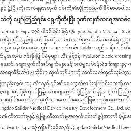
နှင့် ဖွံ့ဖြိုးတိုးတက်ရန်အတွက် ၎င်းတို့၏ယုံကြည်မှုကို ခိုင်မာစေပါ
်ကို မျှော်ကြည့်ရင်း ရှေ့ကိုတိုးပြီး ဂုဏ်ကျက်သရေအသစ်တွေ
u Beauty Expo တွင် ပါဝင်ခြင်းဖြင့် Qingdao Saildar Medical Devic
ွင်မှု စွမ်းရည်များကို ပြသရုံသာမက စက်မှုလုပ်ငန်းအတွင်းရှိ ကုမ္ပ
ုလည်း ဖန်တီးပေးခဲ့သည်။ အနာဂတ်တွင်၊ Saildar သည် ဆန်းသစ်တီထွင်မှု
မှုအတွက် ရင်းနှီးမြှုပ်နှံမှုများ တိုးမြှင့်ရန်၊ hyaluronic acid d
စ်အောင်၊ စျေးကွက်လိုအပ်ချက်များနှင့် စက်မှုလုပ်ငန်းစံနှုန်းမျာ
ရေထိန်းသိမ်းမှုဆိုင်ရာ ထုတ်ကုန်များကို ဆက်လက်ထုတ်လုပ်သွာ
န်တည်းတွင်၊ ကုမ္ပဏီသည် ၎င်း၏စျေးကွက်လမ်းကြောင်းများကို တက
ngs များကို ပိုမိုကျယ်ပြန့်သောစျေးကွက်သို့မြှင့်တင်ရန်အတွက် ပ
င့် ပူးပေါင်းဆောင်ရွက်မှုကို အားကောင်းစေမည်ဖြစ်သည်။ ဆေးဘက်ဆိ
Qingdao Saildar Medical Device Industry Development Co., Lt
း၏ တိုးတက်မှုနှင့် ဖွံ့ဖြိုးတိုးတက်မှုအတွက် ၎င်း၏ခွန်အားကို ပံ့ပို
u Beauty Expo သို့ ဤခရီးစဉ်သည် Qingdao Saildar Medical Dev