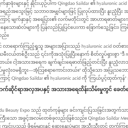
မျက်နှာဖုံးများနှင့် နှိုင်းယှဉ်ပါက Qingdao Saildar ၏ hyaluronic
ည်အသွေးမြင့် သဘာဝအမျှင်များဖြင့် ပြုလုပ်ထားပြီး နူးညံ့ပြီး 
ာင့် မျက်နှာနှင့် အရေပြား၏ လက်မတိုင်းတွင် အာဟာရဓာတ်များက
းနေသောဆဲလ်များကို ပြန်လည်ပြုပြင်ပေးကာ ခြောက်သွေ့ခြင်း၊ ကြမ်းတမ်
သည်။
ွင် လာရောက်ကြည့်ရှုသူ အများအပြားသည် hyaluronic acid ဝတ်စားဆ
သမီးငယ်တစ်ဦးသည် ၎င်းကိုအသုံးပြုပြီးနောက် စိတ်လှုပ်ရှားစွာ "
ရတယ်။ ငါ့အသားအရေက ချက်ချင်းရေဓာတ်ဖြည့်တင်းပြီး နူးညံ့လာ
မှုလုံးဝမရှိဘူး—အံ့သြစရာကောင်းတယ်။" ထိုသို့သော အပြုသဘောဆ
ာင့် Qingdao Saildar ၏ hyaluronic acid ကို "ကြယ်ပွင့်ထုတ်ကု
်ဆိုင်ရာအလှအပနှင့် အသားအရေထိန်းသိမ်းမှုတွင် ခေတ်ရေစ
u Beauty Expo သည် ထုတ်ကုန်များ ခင်းကျင်းပြသခြင်းအတွက်သာမက လ
ီးသော အခွင့်အလမ်းတစ်ခုလည်းဖြစ်သည်။ Qingdao Saildar Medical
 ကျင်းပသည့် ဖိုရမ်များနှင့် ဆွေးနွေးပွဲများ အသီးသီးတွင် တက်ကြွ