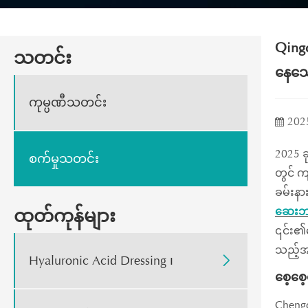
Qingd
သတင်း
နေသေ
ကုမ္ပဏီသတင်း
202
2025 ခ
စက်မှုသတင်း
တွင် က
ခမ်းနာ
ဆေးဘက
ထုတ်ကုန်များ
၎င်း၏စ
သည့်အာ
Hyaluronic Acid Dressing ၊

စေ့စေ
Chengd