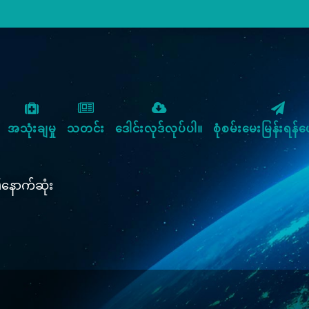
အသုံးချမှု
သတင်း
ဒေါင်းလုဒ်လုပ်ပါ။
စုံစမ်းမေးမြန်းရန်ပေ
၏နောက်ဆုံး