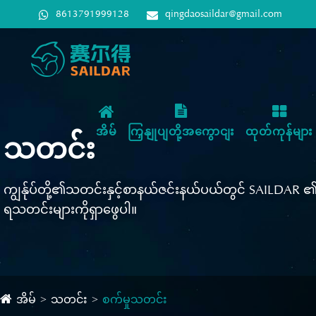
8613791999128
qingdaosaildar@gmail.com
အိမ်
ကြှနျုပျတို့အကွောငျး
ထုတ်ကုန်များ
သတင်း
ကျွန်ုပ်တို့၏သတင်းနှင့်စာနယ်ဇင်းနယ်ပယ်တွင် SAILDAR 
ရသတင်းများကိုရှာဖွေပါ။
အိမ်
သတင်း
စက်မှုသတင်း