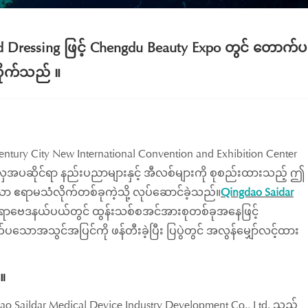
d Dressing ဖြင့် Chengdu Beauty Expo တွင် တောက်ပ
ိုက်သည် ။
ury City New International Convention and Exhibition Center
လှအပဆိုင်ရာ နည်းပညာများနှင့် အီလစ်များကို စုစည်းထားသည့် ဤ
သော ဧရာမသံလိုက်တစ်ခုကဲ့သို့ လုပ်ဆောင်ခဲ့သည်။
Qingdao Saidar
ာဗေဒနယ်ပယ်တွင် ထွန်းသစ်စအင်အားစုတစ်ခုအနေဖြင့်
သောအသွင်အပြင်ကို ဖန်တီးခဲ့ပြီး ပြပွဲတွင် အလွန်မျှော်လင့်ထား
။
Saildar Medical Device Industry Development Co., Ltd. သည်