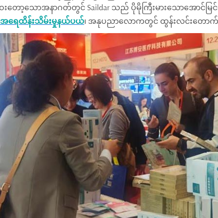
ဝေးတော့သောအနာဂတ်တွင် Saildar သည် ပိုမိုကြီးမားသောအောင်မြင်
ရေထိန်းသိမ်းမှုနယ်ပယ်
၊ အနုပညာလောကတွင် ထွန်းလင်းတောက်ပ