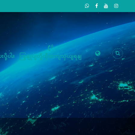
းပို့ပါ။
ကြှနျုပျတို့ကိုဆကျသှယျရနျ