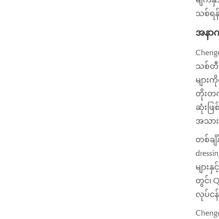
သစ်ရန်
အနာဂတ
Chengd
သစ်တီထ
များကိ
တိုးတက်
ဆုံးဖြ
အသားအ
တစ်ချိ
dressi
များနှ
တွင်၊ 
လုပ်ငန်
Chengd