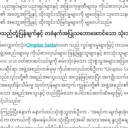
 ပညာရှင်များ၊ ပညာရှင်များနှင့် အခြားကုမ္ပဏီများမှ ကိုယ်စားလှယ်များနှင
၏ အတွေ့အကြုံနှင့် ထိုးထွင်းသိမြင်မှုများကို မျှဝေခြင်း၊ သုတေသန၊ ဖွံ
ီ၏ အတွေ့အကြုံနှင့် ထိုးထွင်းသိမြင်မှုများကို မျှဝေပါသည်။
သည်တုံ့ပြန်ချက်နှင့် တခဲနက်အပြုသဘောဆောင်သော သုံးသပ
စ်လျှောက်လုံး၊
Qingdao Saidar
booth သည် လှုပ်ရှားမှုများဖြင့် တ
ဲ့အစည်းများမှ ကိုယ်စားလှယ်များ၊ ဖြန့်ဖြူးသူများနှင့် စားသုံးသူမ
onic acid ဝတ်စားဆင်ယင်မှုကို စမ်းသုံးခဲ့သော သုံးစွဲသူအများအပြ
ိုင်ရာ အဖွဲ့အစည်းတစ်ခုမှ ကိုယ်စားလှယ်တစ်ဦးက "Qingdao Sailda
်။ ၎င်းတို့၏ အရည်အသွေးသည် အလွန်မြင့်မားပြီး အကျိုးသက်ရော
ေထိန်းသိမ်းမှု ထုတ်ကုန်များအတွက် ကျွန်ုပ်တို့၏ အဖွဲ့အစည်း၏ လိ
ားသော အရည်အသွေးနှင့် တည်ငြိမ်သော ပေါင်းစပ်ဆက်ဆံရေးဖြင့် ရေရ
လင့်ပါသည်။"
ံးကြည့်ပြီးနောက် နောက်ထပ်သုံးစွဲသူတစ်ဦးက - "အရင်က မျက်နှာဖုံးအ
်က တကယ်ကို အံ့မခန်းပါပဲ။ သုံးပြီးတဲ့အခါ အသားအရေ နူးညံ့ချ
ာဖုံးကိုပဲ သုံးတော့မယ်။" ဤရိုင်းစိုင်းသောသုံးသပ်ချက်များသည် Q