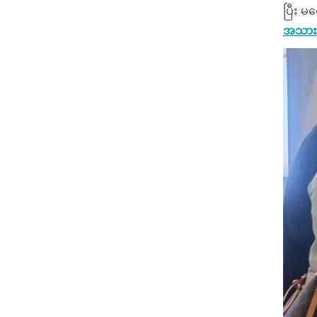
ပြီး မ
အသားအ