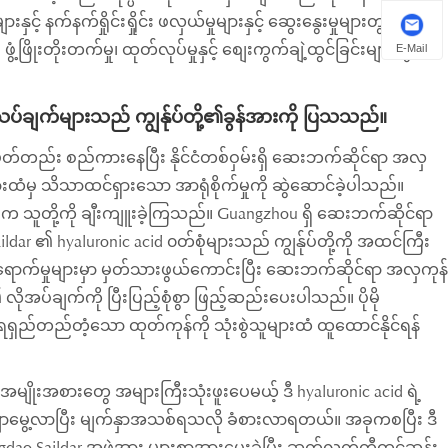
့် နက်နက်ရှိုင်းရှိုင်း ဖလှယ်မှုများနှင့် ဆွေးနွေးမှုများတွင်
့ဖြိုးတိုးတက်မှု၊ ထုတ်လုပ်မှုနှင့် စျေးကွက်ချဲ့ထွင်ခြင်းများတွင်
E-Mail
်ချက်များသည် ကျွန်ုပ်တို့၏ခွန်အားကို ပြသသည်။
သမတ်တည်း စည်ကားနေပြီး နိုင်ငံတစ်ဝှမ်းရှိ ဆေးဘက်ဆိုင်ရာ အလှ
ျားထံမှ သိသာထင်ရှားသော အာရုံစိုက်မှုကို ဆွဲဆောင်ခဲ့ပါသည်။
ားက သူတို့ကို ချီးကျူးခဲ့ကြသည်။ Guangzhou ရှိ ဆေးဘက်ဆိုင်ရာ
r ၏ hyaluronic acid ၀တ်စုံများသည် ကျွန်ုပ်တို့ကို အထင်ကြီး
က်မှုများမှာ မှတ်သားဖွယ်ကောင်းပြီး ဆေးဘက်ဆိုင်ရာ အလှကုန်
ုအပ်ချက်ကို ပြီးပြည့်စုံစွာ ဖြည့်ဆည်းပေးပါသည်။ ပိုမို
ှည်တည်တံ့သော ထုတ်ကုန်ကို သုံးစွဲသူများထံ ထူထောင်နိုင်ရန်
မျိုးအစားတွေ အများကြီးသုံးဖူးပေမယ့် ဒီ hyaluronic acid ရဲ့
ောမွေ့လာပြီး မျက်နှာအသစ်ရသလို ခံစားလာရတယ်။ အခုကစပြီး ဒီ
ingdao Saildar အဖွဲ့အား များစွာအားပေးခဲ့ပြီး ဆက်လက်တီထွင်ဆန်း