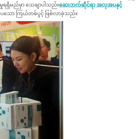
မှုရရှိမည်မှာ သေချာပါသည်။
ဆေးဘက်ဆိုင်ရာ အလှအပနှင့်
သော ကြယ်တစ်ပွင့် ဖြစ်လာခဲ့သည်။