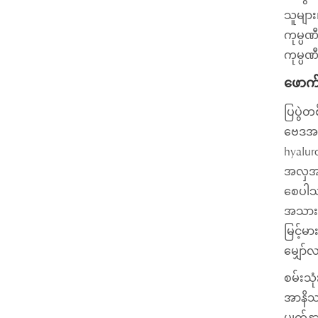
သူများ၊
ကုမ္ပဏီ
ကုမ္ပဏ
ဖောက်
ပြပွဲတ
ဗေဒအဖွ
hyalur
အလှအပဆ
စေပါသည
အသားအရ
မြင့်မ
မျှော်
စမ်းသု
အာနိသင
မျက်နှ