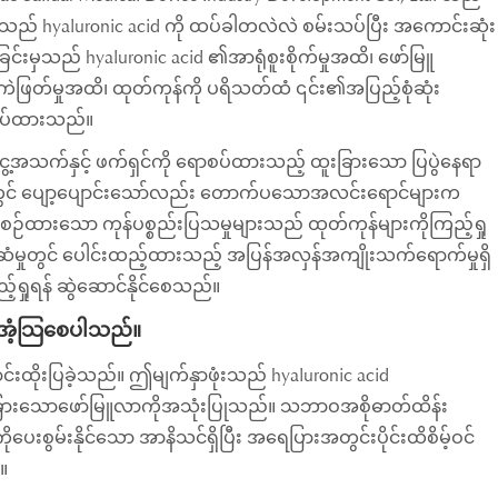
အဖွဲ့သည် hyaluronic acid ကို ထပ်ခါတလဲလဲ စမ်းသပ်ပြီး အကောင်းဆုံး
ြင်းမှသည် hyaluronic acid ၏အာရုံစူးစိုက်မှုအထိ၊ ဖော်မြူ
ြတ်မှုအထိ၊ ထုတ်ကုန်ကို ပရိသတ်ထံ ၎င်း၏အပြည့်စုံဆုံး
ျုပ်ထားသည်။
သက်နှင့် ဖက်ရှင်ကို ရောစပ်ထားသည့် ထူးခြားသော ပြပွဲနေရာ
ွင်းတွင် ပျော့ပျောင်းသော်လည်း တောက်ပသောအလင်းရောင်များက
်ထားသော ကုန်ပစ္စည်းပြသမှုများသည် ထုတ်ကုန်များကိုကြည့်ရှု
ံမှုတွင် ပေါင်းထည့်ထားသည့် အပြန်အလှန်အကျိုးသက်ရောက်မှုရှိ
ုရန် ဆွဲဆောင်နိုင်စေသည်။
 အံ့သြစေပါသည်။
င်းထိုးပြခဲ့သည်။ ဤမျက်နှာဖုံးသည် hyaluronic acid
ထူးခြားသောဖော်မြူလာကိုအသုံးပြုသည်။ သဘာဝအစိုဓာတ်ထိန်း
းစွမ်းနိုင်သော အာနိသင်ရှိပြီး အရေပြားအတွင်းပိုင်းထိစိမ့်ဝင်
။