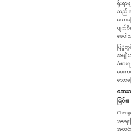
ရိုးရာ
သည် အရ
သောကြေ
ပျက်စီ
စေပါ
ပြပွဲတ
အမျိုး
ခံစား
စေးကပ်
သောကြေ
ဆေးဘက
ခြင်း။
Chengd
အရေးကြ
အတွင်း