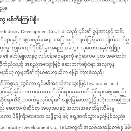
သည်။
 ဖန်တီးကြပါစို့။
e Industry Development Co., Ltd. သည် ၎င်း၏ ခွန်အားနှင့် ဆန်း
ဏီများနှင့် အဖွဲ့အစည်းအများအပြားနှင့် ကျယ်ပြန့်သော ချိတ်ဆက်မှု
၊ ကျွမ်းကျင်ပိုင်နိုင်မှု၊ အရည်အသွေး၊ သုတေသနနှင့် ဖွံ့ဖြိုး
ressings ၏ ဖော်မြူလာနှင့် လုပ်ငန်းစဉ်များကို စဉ်ဆက်မပြတ် အကောင်း
းနှင့် ကိုက်ညီသည့် အရည်အသွေးမြင့် ဆေးဘက်ဆိုင်ရာ အလှကုန်
းမည်ဟု ကုမ္ပဏီ၏ကိုယ်စားလှယ်က ပြောကြားခဲ့သည်။
်ကြွစွာချဲ့ထွင်ကာ ၎င်း၏အရည်အသွေးမြင့် hyaluronic acid
ြည်တွင်းနှင့် နိုင်ငံတကာဆေးဘက်ဆိုင်ရာဆေးဘက်ဆိုင်ရာအဖွဲ့အစည်း
ုင်ရာကိရိယာစက်မှုလုပ်ငန်း၏ လျင်မြန်သောဖွံ့ဖြိုးတိုးတက်မှုကြား
d. သည် ဆေးဘက်ဆိုင်ရာ အလှအပနှင့် အသားအရေထိန်းသိမ်းမှု
းပေးကာ ပိုမိုကြီးမားသော သန္နိဋ္ဌာန်ဖြင့် ရှေ့ဆက်သွားမည်ဖြစ်သည်။
ice Industry Development Co., Ltd.အတွက် အသစ်အဆန်းတစ်ခုဖြစ်