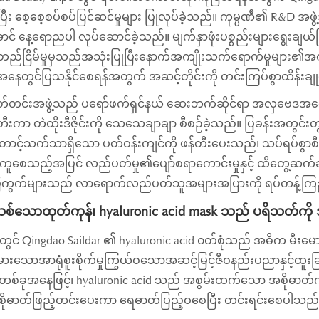
ုံပြီး စေ့စေ့စပ်စပ်ပြင်ဆင်မှုများ ပြုလုပ်ခဲ့သည်။ ကုမ္ပဏီ၏ R&D 
ာင် နေ့ရောညပါ လုပ်ဆောင်ခဲ့သည်။ မျက်နှာဖုံးပစ္စည်းများရွေးချယ်ခ
ငြိမ်မှုမှသည်အသုံးပြုပြီးနောက်အကျိုးသက်ရောက်မှုများ၏အကဲဖ
ေတွင်ပြသနိုင်စေရန်အတွက် အဆင့်တိုင်းကို တင်းကြပ်စွာထိန်းခ
်တင်းအဖွဲ့သည် ပရော်ဖက်ရှင်နယ် ဆေးဘက်ဆိုင်ရာ အလှဗေဒအငွေ့အ
်တီးကာ တဲထိုးဒီဇိုင်းကို သေသေချာချာ စီစဉ်ခဲ့သည်။ ပြခန်းအတ
င့်သက်သာရှိသော ပတ်ဝန်းကျင်ကို ဖန်တီးပေးသည်၊ သပ်ရပ်စွာစီစဉ
ူစေသည့်အပြင် လည်ပတ်မှု၏ပျော်စရာကောင်းမှုနှင့် ထိတွေ့ဆက်ဆ
ကွက်များသည် လာရောက်လည်ပတ်သူအများအပြားကို ရပ်တန့်ကြည့်ရှ
စ်သောထုတ်ကုန်၊ hyaluronic acid mask သည် ပရိသတ်ကို
တွင် Qingdao Saildar ၏ hyaluronic acid ၀တ်စုံသည် အဓိက မီးမော
မားသောအာရုံစူးစိုက်မှုကြွယ်ဝသောအဆင့်မြင့်ဇီဝနည်းပညာနှင့်
းတစ်ခုအနေဖြင့်၊ hyaluronic acid သည် အစွမ်းထက်သော အစိုဓာတ်ကိုပေ
ိုဓာတ်ဖြည့်တင်းပေးကာ ရေဓာတ်ပြည့်ဝစေပြီး တင်းရင်းစေပါသည်