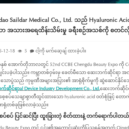
ao Saildar Medical Co., Ltd. သည် Hyaluronic Aci
ာ အသားအရေထိန်းသိမ်းမှု ခရီးစဉ်အသစ်ကို စတင်လ
5-12-18
5
ငါ့ကို မက်ဆေ့ချ် ထားခဲ့ပါ။
ုနှစ် အောက်တိုဘာလတွင် 52nd CCBE Chengdu Beauty Expo ကို Cent
ျင်းပခဲ့ပါသည်။ ကမ္ဘာတစ်ဝှမ်းမှ ခေတ်မီသော ဆေးဘက်ဆိုင်ရာ အ
းသောပွဲသည် ကုမ္ပဏီအများအပြား၏ အာရုံစိုက်မှုကို ဆွဲဆောင်နိုင်
်ဆိုင်ရာ
al Device Industry Development Co., Ltd.
ဆေးဘက်ဆိုင်ရ
ေ့စပ်သေချာစွာတီထွင်ထားသော hyaluronic acid ၀တ်စုံဖြင့် တောက်ပ
ရုံတစ်ခုဖြစ်လာခဲ့သည်။
့စပ်စပ် ပြင်ဆင်ပြီး ထူးခြားတဲ့ စိတ်ထားနဲ့ တက်ရောက်ပါတယ်
u Beauty Expo တွင် ၎င်း၏အကောင်းဆုံးကိုပြသရန်အတွက် Qingdao 