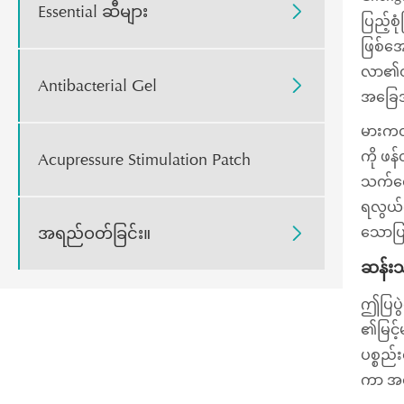
Essential ဆီများ

ပြည့်စ
ဖြစ်အေ
လာ၏တည်
Antibacterial Gel

အခြေအန
မားကတ
ကို ဖန
Acupressure Stimulation Patch
သက်တော
ရလွယ်က
အရည်ဝတ်ခြင်း။
သောပြ

ဆန်းသ
ဤပြပွဲ
၏မြင့်
ပစ္စည်
ကာ အစ