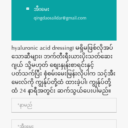
အီးမေး

qingdaosaildar@gmail.com
hyaluronic acid dressing၊ မရှိမဖြစ်လိုအပ်
သောဆီများ၊ ဘက်တီးရီးယားပိုးသတ်ဆေး
ဂျယ် သို့မဟုတ် စျေးနှုန်းစာရင်းနှင့်
ပတ်သက်ပြီး စုံစမ်းမေးမြန်းလိုပါက သင့်အီး
မေးလ်ကို ကျွန်ုပ်တို့ထံ ထားခဲ့ပါ၊ ကျွန်ုပ်တို့
ထံ 24 နာရီအတွင်း ဆက်သွယ်ပေးပါမည်။