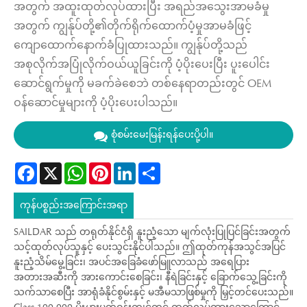
အတွက် အထူးထုတ်လုပ်ထားပြီး အရည်အသွေးအာမခံမှု
အတွက် ကျွန်ုပ်တို့၏တိုက်ရိုက်ထောက်ပံ့မှုအာမခံဖြင့်
ကျောထောက်နောက်ခံပြုထားသည်။ ကျွန်ုပ်တို့သည်
အစုလိုက်အပြုံလိုက်ဝယ်ယူခြင်းကို ပံ့ပိုးပေးပြီး ပူးပေါင်း
ဆောင်ရွက်မှုကို မခက်ခဲစေဘဲ တစ်နေရာတည်းတွင် OEM
ဝန်ဆောင်မှုများကို ပံ့ပိုးပေးပါသည်။
စုံစမ်းမေးမြန်းရန်ပေးပို့ပါ။
Facebook
X
WhatsApp
Pinterest
LinkedIn
Share
ကုန်ပစ္စည်းအကြောင်းအရာ
SAILDAR သည် တရုတ်နိုင်ငံရှိ နူးညံ့သော မျက်လုံးပြုပြင်ခြင်းအတွက်
သင့်ထုတ်လုပ်သူနှင့် ပေးသွင်းနိုင်ပါသည်။ ဤထုတ်ကုန်အသွင်အပြင်
နူးညံ့သိမ်မွေ့ခြင်း၊ အပင်အခြေခံဖော်မြူလာသည် အရေပြား
အတားအဆီးကို အားကောင်းစေခြင်း၊ နီရဲခြင်းနှင့် ခြောက်သွေ့ခြင်းကို
သက်သာစေပြီး အာရုံခံနိုင်စွမ်းနှင့် မအီမသာဖြစ်မှုကို မြှင့်တင်ပေးသည်။