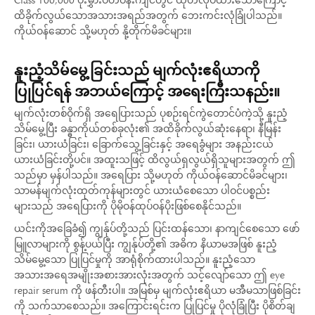
Class 100,000 ပိုးမွှားပတ်ဝန်းကျင်တွင် ထုတ်လုပ်ထားသောကြောင့်
ထိခိုက်လွယ်သောအသားအရည်အတွက် ဘေးကင်းလုံခြုံပါသည်။
ကိုယ်ဝန်ဆောင် သို့မဟုတ် နို့တိုက်မိခင်များ။
နူးညံ့သိမ်မွေ့ခြင်းသည် မျက်လုံးဧရိယာကို
ပြုပြင်ရန် အဘယ်ကြောင့် အရေးကြီးသနည်း။
မျက်လုံးတစ်ဝိုက်ရှိ အရေပြားသည် ပုစဉ်းရင်ကွဲတောင်ပံကဲ့သို့ နူးညံ့
သိမ်မွေ့ပြီး ခန္ဓာကိုယ်တစ်ခုလုံး၏ အထိခိုက်လွယ်ဆုံးနေရာ၊ နီမြန်း
ခြင်း၊ ယားယံခြင်း၊ ခြောက်သွေ့ခြင်းနှင့် အရေခွံများ အနည်းငယ်
ယားယံခြင်းတို့ပင်။ အထူးသဖြင့် ထိလွယ်ရှလွယ်ရှိသူများအတွက် ဤ
သည်မှာ မှန်ပါသည်။ အရေပြား သို့မဟုတ် ကိုယ်ဝန်ဆောင်မိခင်များ၊
သာမန်မျက်လုံးထုတ်ကုန်များတွင် ယားယံစေသော ပါဝင်ပစ္စည်း
များသည် အရေပြားကို ပိုမိုဝန်ထုပ်ဝန်ပိုးဖြစ်စေနိုင်သည်။
ယင်းကိုအခြေခံ၍ ကျွန်ုပ်တို့သည် ပြင်းထန်သော၊ နာကျင်စေသော ဖော်
မြူလာများကို စွန့်ပယ်ပြီး ကျွန်ုပ်တို့၏ အဓိက နိယာမအဖြစ် နူးညံ့
သိမ်မွေ့သော ပြုပြင်မှုကို အာရုံစိုက်ထားပါသည်။ နူးညံ့သော
အသားအရေအမျိုးအစားအားလုံးအတွက် သင့်လျော်သော ဤ eye
repair serum ကို ဖန်တီးပါ။ အမြစ်မှ မျက်လုံးဧရိယာ မအီမသာဖြစ်ခြင်း
ကို သက်သာစေသည်။ အကြောင်းရင်းက ပြုပြင်မှု ပိုလုံခြုံပြီး ပိုစိတ်ချ