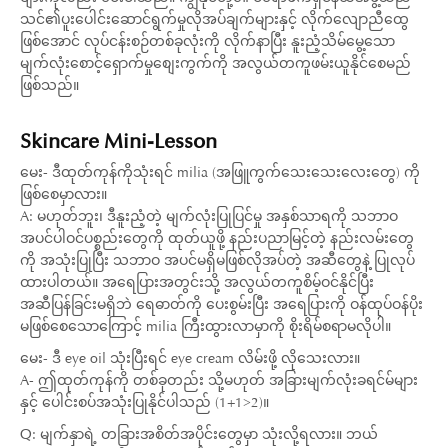
သင်၏ပူးပေါင်းဆောင်ရွက်မှုလိုအပ်ချက်များနှင့် လိုက်လျောညီထွေ
ဖြစ်အောင် လုပ်ငန်းစဉ်တစ်ခုလုံးကို လိုက်နာပြီး နူးညံ့သိမ်မွေ့သော
မျက်လုံးစောင့်ရှောက်မှုစျေးကွက်ကို အလွယ်တကူဖမ်းယူနိုင်စေမည်
ဖြစ်သည်။
Skincare Mini-Lesson
မေး- ဒီထုတ်ကုန်ကိုသုံးရင် milia (အဖြူကွက်သေးသေးလေးတွေ) ကို
ဖြစ်စေမှာလား။
A: မဟုတ်ဘူး၊ ဒီနူးညံ့တဲ့ မျက်လုံးပြုပြင်မှု အနှစ်သာရကို သဘာဝ
အပင်ပါဝင်ပစ္စည်းတွေကို ထုတ်ယူဖို့ နည်းပညာမြင့်တဲ့ နည်းလမ်းတွေ
ကို အသုံးပြုပြီး သဘာဝ အပင်မရှိမဖြစ်လိုအပ်တဲ့ အဆီတွေနဲ့ ပြုလုပ်
ထားပါတယ်။ အရေပြားအတွင်းသို့ အလွယ်တကူစိမ့်ဝင်နိုင်ပြီး
အဆီပြန်ခြင်းမရှိဘဲ ရေဓာတ်ကို ပေးစွမ်းပြီး အရေပြားကို ဝန်ထုပ်ဝန်ပိုး
မဖြစ်စေသောကြောင့် milia ကြီးထွားလာမှာကို စိုးရိမ်စရာမလိုပါ။
မေး- ဒီ eye oil သုံးပြီးရင် eye cream လိမ်းဖို့ လိုသေးလား။
A- ဤထုတ်ကုန်ကို တစ်ခုတည်း သို့မဟုတ် အခြားမျက်လုံးခရင်မ်များ
နှင့် ပေါင်းစပ်အသုံးပြုနိုင်ပါသည် (1+1>2)။
Q: မျက်နှာရဲ့ တခြားအစိတ်အပိုင်းတွေမှာ သုံးလို့ရလား။ ဘယ်