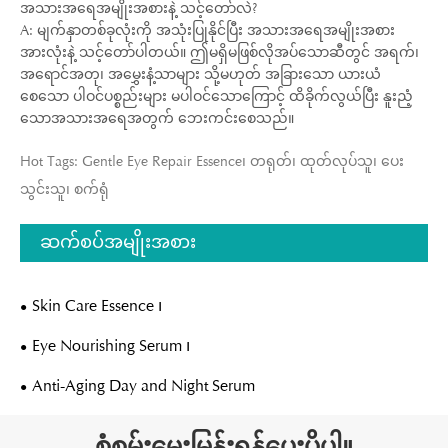
အသားအရေအမျိုးအစားနဲ့ သင့်တော်လဲ?
A: မျက်နှာတစ်ခုလုံးကို အသုံးပြုနိုင်ပြီး အသားအရေအမျိုးအစား
အားလုံးနဲ့ သင့်တော်ပါတယ်။ ဤမရှိမဖြစ်လိုအပ်သောဆီတွင် အရက်၊
အရောင်အတု၊ အမွှေးနံ့သာများ သို့မဟုတ် အခြားသော ယားယံ
စေသော ပါဝင်ပစ္စည်းများ မပါဝင်သောကြောင့် ထိခိုက်လွယ်ပြီး နူးညံ့
သောအသားအရေအတွက် ဘေးကင်းစေသည်။
Hot Tags: Gentle Eye Repair Essence၊ တရုတ်၊ ထုတ်လုပ်သူ၊ ပေး
သွင်းသူ၊ စက်ရုံ
ဆက်စပ်အမျိုးအစား
Skin Care Essence ၊
Eye Nourishing Serum ၊
Anti-Aging Day and Night Serum
စုံစမ်းမေးမြန်းရန်ပေးပို့ပါ။