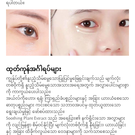
ရပါတယ်။
ထုတ်ကုန်အင်္ဂါရပ်များ
ကျွန်ုပ်တို့၏နူးညံ့သိမ်မွေ့သောပြုပြင်မှုဖြေရှင်းချက်သည် မျက်လုံး
တစ်ဝိုက်ရှိ နူးညံ့သိမ်မွေ့သောအသားအရေအတွက် အလွှာပေါင်းများစွာ
ကို ကာကွယ်ပေးပါသည်။
အယ်လ်ကိုဟော၊ ရနံ့၊ ကြာရှည်ခံပစ္စည်းများနှင့် အခြား ယားယံစေသော
ဓာတုပစ္စည်းများ ကင်းစင်သော သဘာဝအပင်မှ ထုတ်ယူထားသော
ရွေးချယ်မှုဖြင့် ဖော်စပ်ထားသည်။
Soothing Plant Extract သည် အရေပြား၏ နက်ရှိုင်းသော အလွှာများ
ကို လျင်မြန်စွာ စိမ့်ဝင်နိုင်ပြီး မျက်လုံးတစ်ဝိုက်ရှိ နီရဲခြင်း၊ ယားယံခြင်း
နှင့် အခြား ထိခိုက်လွယ်သော ဝေဒနာများကို သက်သာစေသည်။