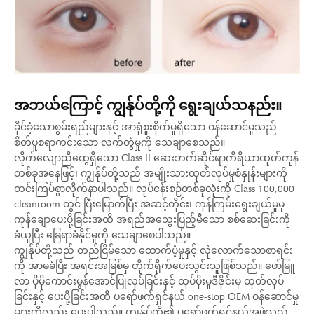
အဘယ်ကြောင့် ကျွန်ုပ်တို့ကို ရွေးချယ်သနည်း။
ခိုင်ခံ့သောစွမ်းရည်များနှင့် အာရုံစူးစိုက်မှုရှိသော ဝန်ဆောင်မှုသည်
စိတ်ပူစရာကင်းသော လက်တွဲမှုကို သေချာစေသည်။
လိုက်လျောညီထွေရှိသော Class II ဆေးဘက်ဆိုင်ရာကိရိယာထုတ်ကုန်
တစ်ခုအနေဖြင့်၊ ကျွန်ုပ်တို့သည် အမျိုးသားထုတ်လုပ်မှုစံနှုန်းများကို
တင်းကြပ်စွာလိုက်နာပါသည်။ လုပ်ငန်းစဉ်တစ်ခုလုံးကို Class 100,000
cleanroom တွင် ပြီးမြောက်ပြီး အဆင့်တိုင်း၊ ကုန်ကြမ်းရွေးချယ်မှုမှ
ကုန်ချောပေးပို့ခြင်းအထိ အရည်အသွေးပြည့်မီသော စစ်ဆေးခြင်းကို
ခံယူပြီး ခြေရာခံနိုင်မှုကို သေချာစေပါသည်။
ကျွန်ုပ်တို့သည် တည်ငြိမ်သော ထောက်ပံ့မှုနှင့် လုံလောက်သောစာရင်း
ကို အာမခံပြီး အရင်းအမြစ်မှ တိုက်ရိုက်ပေးသွင်းသူဖြစ်သည်။ ဖော်မြူ
လာ ပိုမိုကောင်းမွန်အောင်ပြုလုပ်ခြင်းနှင့် ထုပ်ပိုးမှုဒီဇိုင်းမှ ထုတ်လုပ်
ခြင်းနှင့် ပေးပို့ခြင်းအထိ ပရော်ဖက်ရှင်နယ် one-stop OEM ဝန်ဆောင်မှု
များကိုလည်း ပေးပါသည်။ ကျွန်ုပ်တို့၏ ပရော်ဖက်ရှင်နယ်အဖွဲ့သည်