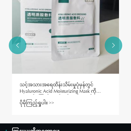


သင့်အသားအရေထိန်းသိမ်းမှုပုံမှန်တွင်
Hyaluronic Acid Moisturizing Mask ကို
အဘယ်ကြောင့် ထည့်သွင်းသင့်သနည်း။
ပိုမိုကြည့်ရှုပါ။ >>