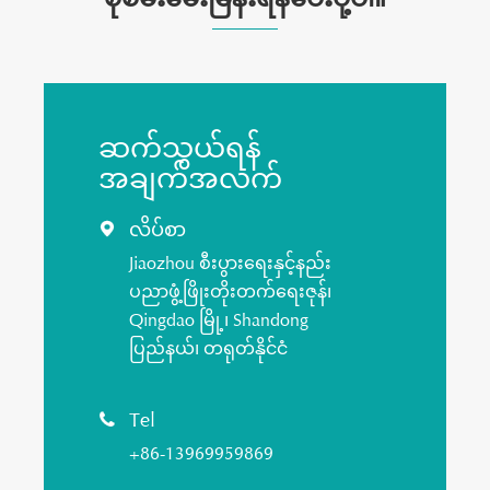
ဆက်သွယ်ရန်
အချက်အလက်
လိပ်စာ

Jiaozhou စီးပွားရေးနှင့်နည်း
ပညာဖွံ့ဖြိုးတိုးတက်ရေးဇုန်၊
Qingdao မြို့၊ Shandong
ပြည်နယ်၊ တရုတ်နိုင်ငံ
Tel

+86-13969959869