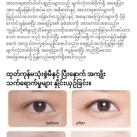
အာဟာရဓာတ်ပါဝင်ပစ္စည်းများသည် မျက်လုံးတစ်ဝိုက်ရှိ အရေပြား
အား မရှိမဖြစ်လိုအပ်သော အစိုဓာတ်နှင့် အာဟာရဓာတ်များကို
ဖြည့်တင်းပေးကာ ခြောက်သွေ့ခြင်းနှင့် အရေးအကြောင်းများကို ပိုမို
ကောင်းမွန်စေပြီး အရေပြား၏ ခုခံအားကို အားကောင်းစေသည်။
ကျွန်ုပ်တို့၏နူးညံ့သိမ်မွေ့သောထိုးဖောက်မှုနည်းပညာဖြင့်ပေါင်းစပ်ထား
သော texture သည် ပေါ့ပါးပြီး စေးကပ်ခြင်းမရှိဘဲ ဝန်ထုပ်ဝန်ပိုးမဖြစ်
စေဘဲ အလွယ်တကူစုပ်ယူနိုင်စေပါသည်။ ရေရှည်အသုံးပြုခြင်းဖြင့်
မျက်လုံးတစ်ဝိုက်ရှိ အရေပြားကို ကျန်းမာပြီး တည်ငြိမ်သော
အခြေအနေသို့ ပြန်လည်ရောက်ရှိစေပါသည်။
ထုတ်ကုန်မသုံးစွဲမီနှင့် ပြီးနောက် အကျိုး
သက်ရောက်မှုများ နှိုင်းယှဉ်ခြင်း။