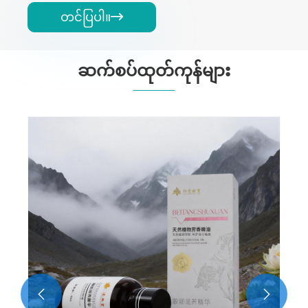
တင်ပြပါ။

ဆက်စပ်ထုတ်ကုန်များ

