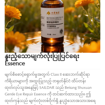
နူးညံ့သောမျက်လုံးပြုပြင်ရေး
Essence
မျက်စိစောင့်ရှောက်မှုအတွက် Class II ဆေးဘက်ဆိုင်ရာ
ကိရိယာများကို အထူးပြုသည့် တရုတ်နိုင်ငံ ထိပ်တန်း
ထုတ်လုပ်သူအနေဖြင့် SAILDAR သည် Beitang Shuxuan
Gentle Eye Repair Essence ကို တင်ဆက်ထားသည်။ ဤ
ထုတ်ကုန်သည် မျက်လုံးတစ်ဝိုက်ရှိ နူးညံ့သောအသားအရေ